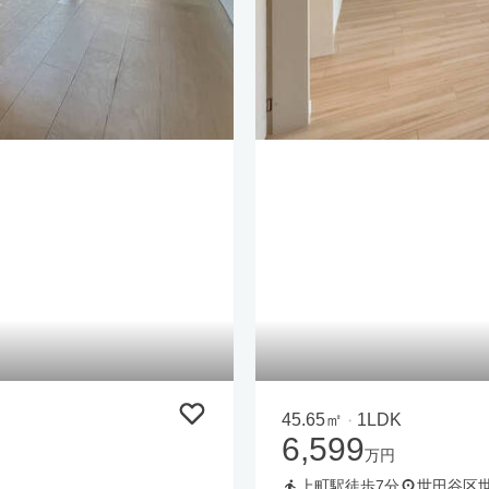
45.65㎡
1LDK
・
6,599
万円
上町駅徒歩7分
世田谷区