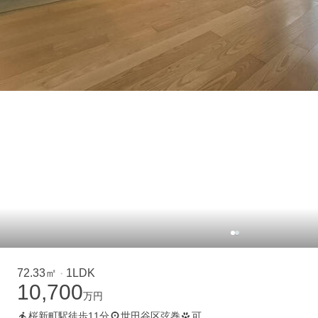
72.33㎡
1LDK
・
10,700
万円
桜新町駅徒歩11分
世田谷区弦巻
可