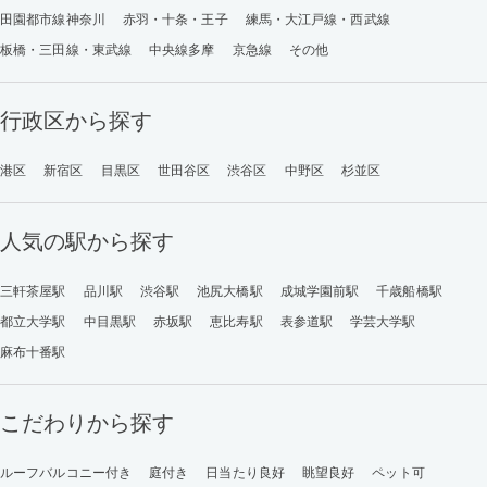
田園都市線神奈川
赤羽・十条・王子
練馬・大江戸線・西武線
板橋・三田線・東武線
中央線多摩
京急線
その他
行政区から探す
港区
新宿区
目黒区
世田谷区
渋谷区
中野区
杉並区
人気の駅から探す
三軒茶屋駅
品川駅
渋谷駅
池尻大橋駅
成城学園前駅
千歳船橋駅
都立大学駅
中目黒駅
赤坂駅
恵比寿駅
表参道駅
学芸大学駅
麻布十番駅
こだわりから探す
ルーフバルコニー付き
庭付き
日当たり良好
眺望良好
ペット可