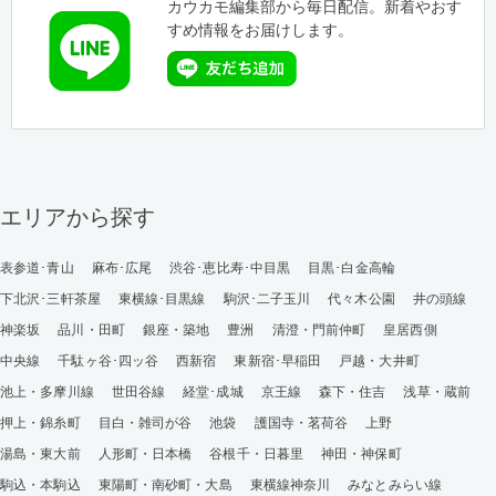
カウカモ編集部から毎日配信。新着やおす
すめ情報をお届けします。
エリアから探す
表参道･青山
麻布･広尾
渋谷･恵比寿･中目黒
目黒･白金高輪
下北沢･三軒茶屋
東横線･目黒線
駒沢･二子玉川
代々木公園
井の頭線
神楽坂
品川・田町
銀座・築地
豊洲
清澄・門前仲町
皇居西側
中央線
千駄ヶ谷･四ッ谷
西新宿
東新宿･早稲田
戸越・大井町
池上・多摩川線
世田谷線
経堂･成城
京王線
森下・住吉
浅草・蔵前
押上・錦糸町
目白・雑司が谷
池袋
護国寺・茗荷谷
上野
湯島・東大前
人形町・日本橋
谷根千・日暮里
神田・神保町
駒込・本駒込
東陽町・南砂町・大島
東横線神奈川
みなとみらい線