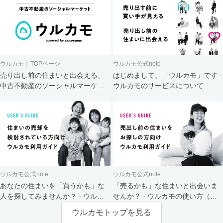
ウルカモ｜TOPページ
ウルカモ公式note
売り出し前の住まいと出会える、
はじめまして、「ウルカモ」です -
中古不動産のソーシャルマーケッ
ウルカモのサービスについて
ト
ウルカモ公式note
ウルカモ公式note
あなたの住まいを「買うかも」な
「売るかも」な住まいと出会いま
人を探してみませんか？ - ウルカ
せんか？ - ウルカモの使い方（買
モの使い方（売主さま向け）
主さま向け）
ウルカモトップを見る