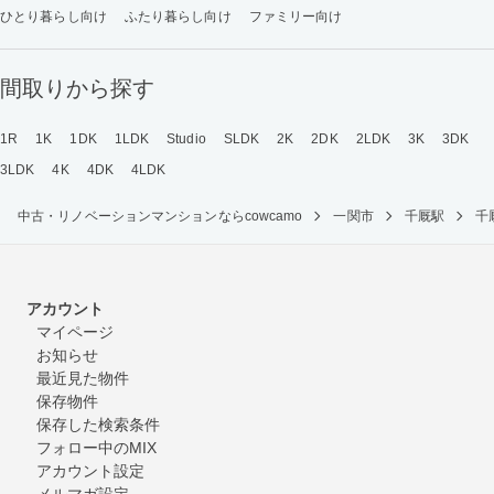
ひとり暮らし向け
ふたり暮らし向け
ファミリー向け
間取りから探す
1R
1K
1DK
1LDK
Studio
SLDK
2K
2DK
2LDK
3K
3DK
3LDK
4K
4DK
4LDK
中古・リノベーションマンションならcowcamo
一関市
千厩駅
千
アカウント
マイページ
お知らせ
最近見た物件
保存物件
保存した検索条件
フォロー中のMIX
アカウント設定
メルマガ設定