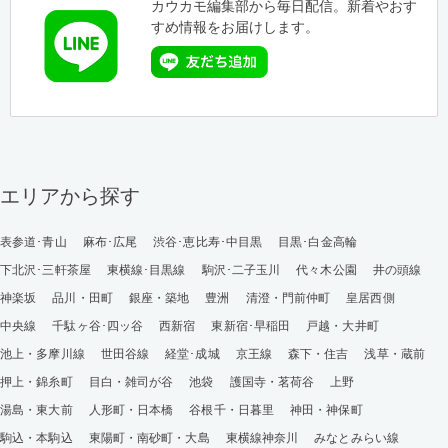
カウカモ編集部から毎日配信。新着やおす
すめ情報をお届けします。
エリアから探す
表参道･青山
麻布･広尾
渋谷･恵比寿･中目黒
目黒･白金高輪
下北沢･三軒茶屋
東横線･目黒線
駒沢･二子玉川
代々木公園
井の頭線
神楽坂
品川・田町
銀座・築地
豊洲
清澄・門前仲町
皇居西側
中央線
千駄ヶ谷･四ッ谷
西新宿
東新宿･早稲田
戸越・大井町
池上・多摩川線
世田谷線
経堂･成城
京王線
森下・住吉
浅草・蔵前
押上・錦糸町
目白・雑司が谷
池袋
護国寺・茗荷谷
上野
湯島・東大前
人形町・日本橋
谷根千・日暮里
神田・神保町
駒込・本駒込
東陽町・南砂町・大島
東横線神奈川
みなとみらい線