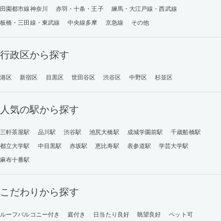
田園都市線神奈川
赤羽・十条・王子
練馬・大江戸線・西武線
板橋・三田線・東武線
中央線多摩
京急線
その他
行政区から探す
港区
新宿区
目黒区
世田谷区
渋谷区
中野区
杉並区
人気の駅から探す
三軒茶屋駅
品川駅
渋谷駅
池尻大橋駅
成城学園前駅
千歳船橋駅
都立大学駅
中目黒駅
赤坂駅
恵比寿駅
表参道駅
学芸大学駅
麻布十番駅
こだわりから探す
ルーフバルコニー付き
庭付き
日当たり良好
眺望良好
ペット可