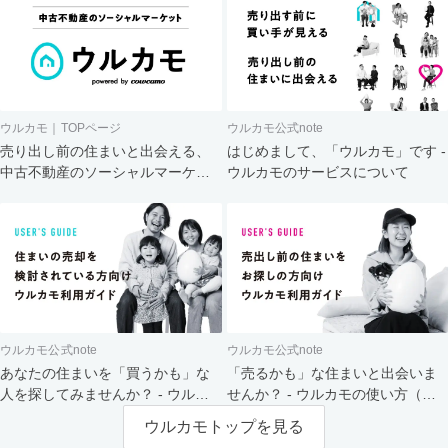
ウルカモ｜TOPページ
ウルカモ公式note
売り出し前の住まいと出会える、
はじめまして、「ウルカモ」です -
中古不動産のソーシャルマーケッ
ウルカモのサービスについて
ト
ウルカモ公式note
ウルカモ公式note
あなたの住まいを「買うかも」な
「売るかも」な住まいと出会いま
人を探してみませんか？ - ウルカ
せんか？ - ウルカモの使い方（買
モの使い方（売主さま向け）
主さま向け）
ウルカモトップを見る