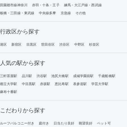
田園都市線神奈川
赤羽・十条・王子
練馬・大江戸線・西武線
板橋・三田線・東武線
中央線多摩
京急線
その他
行政区から探す
港区
新宿区
目黒区
世田谷区
渋谷区
中野区
杉並区
人気の駅から探す
三軒茶屋駅
品川駅
渋谷駅
池尻大橋駅
成城学園前駅
千歳船橋駅
都立大学駅
中目黒駅
赤坂駅
恵比寿駅
表参道駅
学芸大学駅
麻布十番駅
こだわりから探す
ルーフバルコニー付き
庭付き
日当たり良好
眺望良好
ペット可