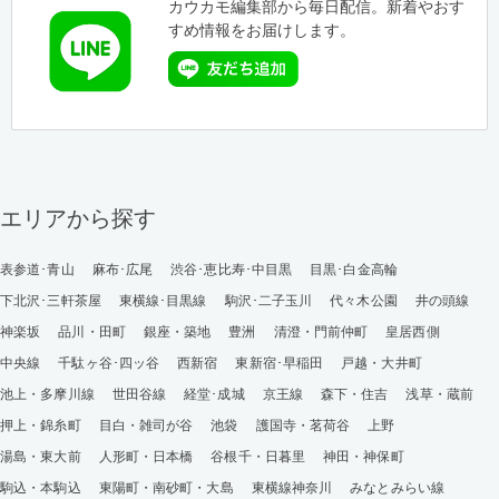
カウカモ編集部から毎日配信。新着やおす
すめ情報をお届けします。
エリアから探す
表参道･青山
麻布･広尾
渋谷･恵比寿･中目黒
目黒･白金高輪
下北沢･三軒茶屋
東横線･目黒線
駒沢･二子玉川
代々木公園
井の頭線
神楽坂
品川・田町
銀座・築地
豊洲
清澄・門前仲町
皇居西側
中央線
千駄ヶ谷･四ッ谷
西新宿
東新宿･早稲田
戸越・大井町
池上・多摩川線
世田谷線
経堂･成城
京王線
森下・住吉
浅草・蔵前
押上・錦糸町
目白・雑司が谷
池袋
護国寺・茗荷谷
上野
湯島・東大前
人形町・日本橋
谷根千・日暮里
神田・神保町
駒込・本駒込
東陽町・南砂町・大島
東横線神奈川
みなとみらい線