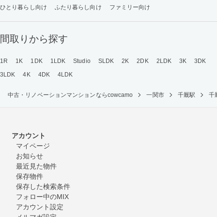
ひとり暮らし向け
ふたり暮らし向け
ファミリー向け
間取りから探す
1R
1K
1DK
1LDK
Studio
SLDK
2K
2DK
2LDK
3K
3DK
3LDK
4K
4DK
4LDK
中古・リノベーションマンションならcowcamo
一関市
千厩駅
千
アカウント
マイページ
お知らせ
最近見た物件
保存物件
保存した検索条件
フォロー中のMIX
アカウント設定
メルマガ設定