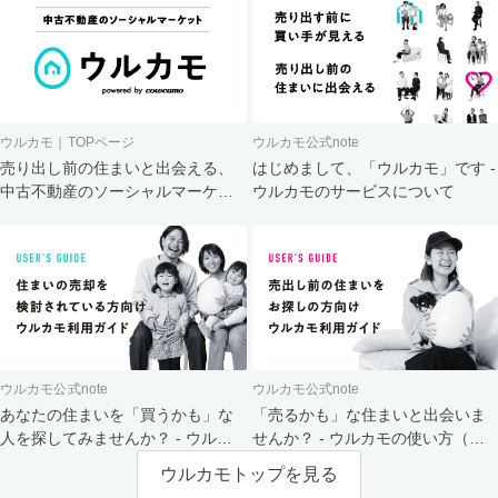
ウルカモ｜TOPページ
ウルカモ公式note
売り出し前の住まいと出会える、
はじめまして、「ウルカモ」です -
中古不動産のソーシャルマーケッ
ウルカモのサービスについて
ト
ウルカモ公式note
ウルカモ公式note
あなたの住まいを「買うかも」な
「売るかも」な住まいと出会いま
人を探してみませんか？ - ウルカ
せんか？ - ウルカモの使い方（買
モの使い方（売主さま向け）
主さま向け）
ウルカモトップを見る