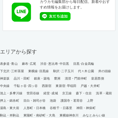
カウカモ編集部から毎日配信。新着やおす
すめ情報をお届けします。
エリアから探す
表参道･青山
麻布･広尾
渋谷･恵比寿･中目黒
目黒･白金高輪
下北沢･三軒茶屋
東横線･目黒線
駒沢･二子玉川
代々木公園
井の頭線
神楽坂
品川・田町
銀座・築地
豊洲
清澄・門前仲町
皇居西側
中央線
千駄ヶ谷･四ッ谷
西新宿
東新宿･早稲田
戸越・大井町
池上・多摩川線
世田谷線
経堂･成城
京王線
森下・住吉
浅草・蔵前
押上・錦糸町
目白・雑司が谷
池袋
護国寺・茗荷谷
上野
湯島・東大前
人形町・日本橋
谷根千・日暮里
神田・神保町
駒込・本駒込
東陽町・南砂町・大島
東横線神奈川
みなとみらい線