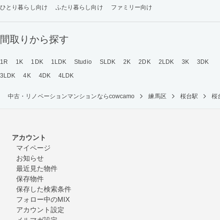
ひとり暮らし向け
ふたり暮らし向け
ファミリー向け
間取りから探す
1R
1K
1DK
1LDK
Studio
SLDK
2K
2DK
2LDK
3K
3DK
3LDK
4K
4DK
4LDK
中古・リノベーションマンションならcowcamo
練馬区
桜台駅
桜
アカウント
マイページ
お知らせ
最近見た物件
保存物件
保存した検索条件
フォロー中のMIX
アカウント設定
メルマガ設定