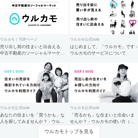
ウルカモ｜TOPページ
ウルカモ公式note
売り出し前の住まいと出会える、
はじめまして、「ウルカモ」です -
中古不動産のソーシャルマーケッ
ウルカモのサービスについて
ト
ウルカモ公式note
ウルカモ公式note
あなたの住まいを「買うかも」な
「売るかも」な住まいと出会いま
人を探してみませんか？ - ウルカ
せんか？ - ウルカモの使い方（買
モの使い方（売主さま向け）
主さま向け）
ウルカモトップを見る