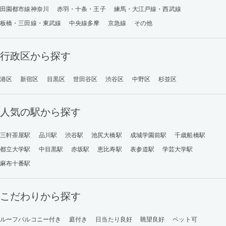
田園都市線神奈川
赤羽・十条・王子
練馬・大江戸線・西武線
板橋・三田線・東武線
中央線多摩
京急線
その他
行政区から探す
港区
新宿区
目黒区
世田谷区
渋谷区
中野区
杉並区
人気の駅から探す
三軒茶屋駅
品川駅
渋谷駅
池尻大橋駅
成城学園前駅
千歳船橋駅
都立大学駅
中目黒駅
赤坂駅
恵比寿駅
表参道駅
学芸大学駅
麻布十番駅
こだわりから探す
ルーフバルコニー付き
庭付き
日当たり良好
眺望良好
ペット可