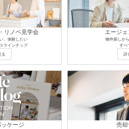
・リノベ見学会
エージェ
い、体験したい
物件探しか
スラインナップ
すべ
見る
詳
パッケージ
売却