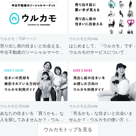
ウルカモ｜TOPページ
ウルカモ公式note
売り出し前の住まいと出会える、
はじめまして、「ウルカモ」です -
中古不動産のソーシャルマーケッ
ウルカモのサービスについて
ト
ウルカモ公式note
ウルカモ公式note
あなたの住まいを「買うかも」な
「売るかも」な住まいと出会いま
人を探してみませんか？ - ウルカ
せんか？ - ウルカモの使い方（買
モの使い方（売主さま向け）
主さま向け）
ウルカモトップを見る