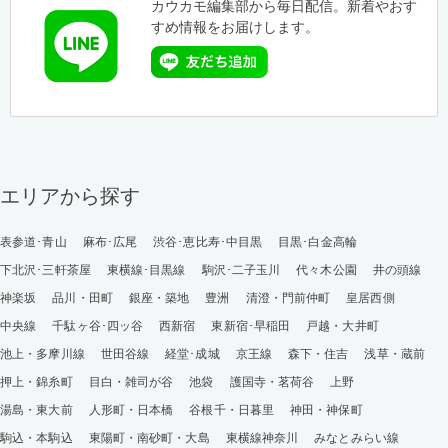
カウカモ編集部から毎日配信。新着やおす
すめ情報をお届けします。
エリアから探す
表参道･青山
麻布･広尾
渋谷･恵比寿･中目黒
目黒･白金高輪
下北沢･三軒茶屋
東横線･目黒線
駒沢･二子玉川
代々木公園
井の頭線
神楽坂
品川・田町
銀座・築地
豊洲
清澄・門前仲町
皇居西側
中央線
千駄ヶ谷･四ッ谷
西新宿
東新宿･早稲田
戸越・大井町
池上・多摩川線
世田谷線
経堂･成城
京王線
森下・住吉
浅草・蔵前
押上・錦糸町
目白・雑司が谷
池袋
護国寺・茗荷谷
上野
湯島・東大前
人形町・日本橋
谷根千・日暮里
神田・神保町
駒込・本駒込
東陽町・南砂町・大島
東横線神奈川
みなとみらい線