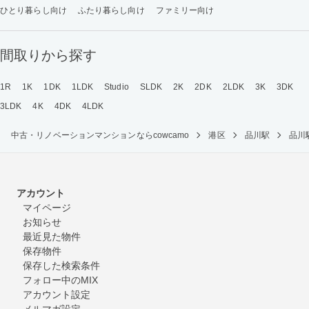
ひとり暮らし向け
ふたり暮らし向け
ファミリー向け
間取りから探す
1R
1K
1DK
1LDK
Studio
SLDK
2K
2DK
2LDK
3K
3DK
3LDK
4K
4DK
4LDK
中古・リノベーションマンションならcowcamo
港区
品川駅
品川
アカウント
マイページ
お知らせ
最近見た物件
保存物件
保存した検索条件
フォロー中のMIX
アカウント設定
メルマガ設定