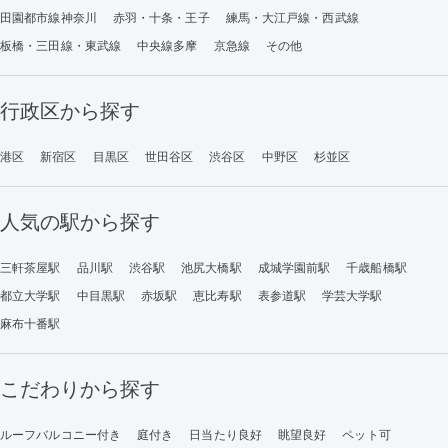
田園都市線神奈川
赤羽・十条・王子
練馬・大江戸線・西武線
板橋・三田線・東武線
中央線多摩
京急線
その他
行政区から探す
港区
新宿区
目黒区
世田谷区
渋谷区
中野区
杉並区
人気の駅から探す
三軒茶屋駅
品川駅
渋谷駅
池尻大橋駅
成城学園前駅
千歳船橋駅
都立大学駅
中目黒駅
赤坂駅
恵比寿駅
表参道駅
学芸大学駅
麻布十番駅
こだわりから探す
ルーフバルコニー付き
庭付き
日当たり良好
眺望良好
ペット可