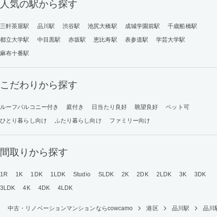
人気の駅から探す
三軒茶屋駅
品川駅
渋谷駅
池尻大橋駅
成城学園前駅
千歳船橋駅
都立大学駅
中目黒駅
赤坂駅
恵比寿駅
表参道駅
学芸大学駅
麻布十番駅
こだわりから探す
ルーフバルコニー付き
庭付き
日当たり良好
眺望良好
ペット可
ひとり暮らし向け
ふたり暮らし向け
ファミリー向け
間取りから探す
1R
1K
1DK
1LDK
Studio
SLDK
2K
2DK
2LDK
3K
3DK
3LDK
4K
4DK
4LDK
中古・リノベーションマンションならcowcamo
港区
品川駅
品川