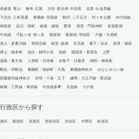
表参道･青山
麻布･広尾
渋谷･恵比寿･中目黒
目黒･白金高輪
下北沢･三軒茶屋
東横線･目黒線
駒沢･二子玉川
代々木公園
井の頭線
神楽坂
品川・田町
銀座・築地
豊洲
清澄・門前仲町
皇居西側
中央線
千駄ヶ谷･四ッ谷
西新宿
東新宿･早稲田
戸越・大井町
池上・多摩川線
世田谷線
経堂･成城
京王線
森下・住吉
浅草・蔵前
押上・錦糸町
目白・雑司が谷
池袋
護国寺・茗荷谷
上野
湯島・東大前
人形町・日本橋
谷根千・日暮里
神田・神保町
駒込・本駒込
東陽町・南砂町・大島
東横線神奈川
みなとみらい線
田園都市線神奈川
赤羽・十条・王子
練馬・大江戸線・西武線
板橋・三田線・東武線
中央線多摩
京急線
その他
行政区から探す
港区
新宿区
目黒区
世田谷区
渋谷区
中野区
杉並区