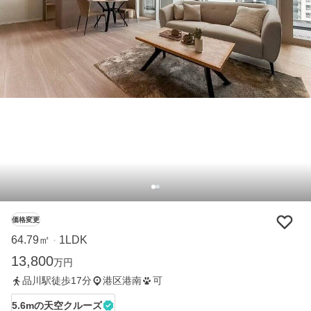
価格変更
64.79㎡
1LDK
・
13,800
万円
品川駅徒歩17分
港区港南
可
5.6mの天空クルーズ