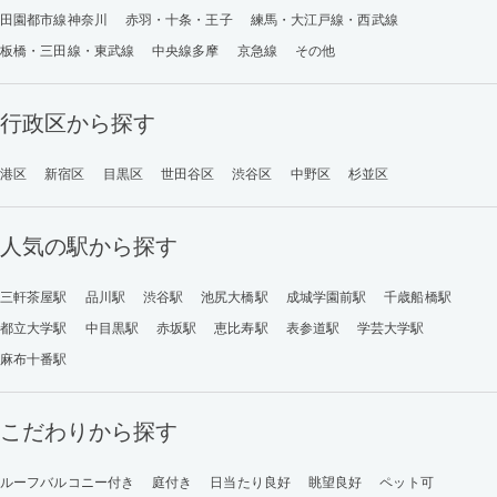
田園都市線神奈川
赤羽・十条・王子
練馬・大江戸線・西武線
板橋・三田線・東武線
中央線多摩
京急線
その他
行政区から探す
港区
新宿区
目黒区
世田谷区
渋谷区
中野区
杉並区
人気の駅から探す
三軒茶屋駅
品川駅
渋谷駅
池尻大橋駅
成城学園前駅
千歳船橋駅
都立大学駅
中目黒駅
赤坂駅
恵比寿駅
表参道駅
学芸大学駅
麻布十番駅
こだわりから探す
ルーフバルコニー付き
庭付き
日当たり良好
眺望良好
ペット可