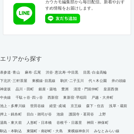
カウカモ編集部から毎日配信。新着やおす
すめ情報をお届けします。
エリアから探す
表参道･青山
麻布･広尾
渋谷･恵比寿･中目黒
目黒･白金高輪
下北沢･三軒茶屋
東横線･目黒線
駒沢･二子玉川
代々木公園
井の頭線
神楽坂
品川・田町
銀座・築地
豊洲
清澄・門前仲町
皇居西側
中央線
千駄ヶ谷･四ッ谷
西新宿
東新宿･早稲田
戸越・大井町
池上・多摩川線
世田谷線
経堂･成城
京王線
森下・住吉
浅草・蔵前
押上・錦糸町
目白・雑司が谷
池袋
護国寺・茗荷谷
上野
湯島・東大前
人形町・日本橋
谷根千・日暮里
神田・神保町
駒込・本駒込
東陽町・南砂町・大島
東横線神奈川
みなとみらい線