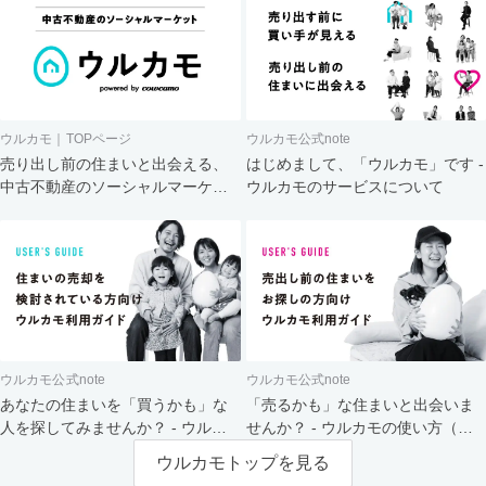
ウルカモ｜TOPページ
ウルカモ公式note
売り出し前の住まいと出会える、
はじめまして、「ウルカモ」です -
中古不動産のソーシャルマーケッ
ウルカモのサービスについて
ト
ウルカモ公式note
ウルカモ公式note
あなたの住まいを「買うかも」な
「売るかも」な住まいと出会いま
人を探してみませんか？ - ウルカ
せんか？ - ウルカモの使い方（買
モの使い方（売主さま向け）
主さま向け）
ウルカモトップを見る