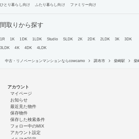
ひとり暮らし向け
ふたり暮らし向け
ファミリー向け
間取りから探す
1R
1K
1DK
1LDK
Studio
SLDK
2K
2DK
2LDK
3K
3DK
3LDK
4K
4DK
4LDK
中古・リノベーションマンションならcowcamo
調布市
柴崎駅
柴
アカウント
マイページ
お知らせ
最近見た物件
保存物件
保存した検索条件
フォロー中のMIX
アカウント設定
メルマガ設定