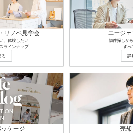
・リノベ見学会
エージェ
い、体験したい
物件探しか
スラインナップ
すべ
見る
詳
パッケージ
売却