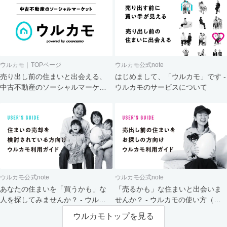
ウルカモ｜TOPページ
ウルカモ公式note
売り出し前の住まいと出会える、
はじめまして、「ウルカモ」です -
中古不動産のソーシャルマーケッ
ウルカモのサービスについて
ト
ウルカモ公式note
ウルカモ公式note
あなたの住まいを「買うかも」な
「売るかも」な住まいと出会いま
人を探してみませんか？ - ウルカ
せんか？ - ウルカモの使い方（買
モの使い方（売主さま向け）
主さま向け）
ウルカモトップを見る