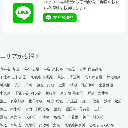
カウカモ編集部から毎日配信。新着やおす
すめ情報をお届けします。
エリアから探す
表参道･青山
麻布･広尾
渋谷･恵比寿･中目黒
目黒･白金高輪
下北沢･三軒茶屋
東横線･目黒線
駒沢･二子玉川
代々木公園
井の頭線
神楽坂
品川・田町
銀座・築地
豊洲
清澄・門前仲町
皇居西側
中央線
千駄ヶ谷･四ッ谷
西新宿
東新宿･早稲田
戸越・大井町
池上・多摩川線
世田谷線
経堂･成城
京王線
森下・住吉
浅草・蔵前
押上・錦糸町
目白・雑司が谷
池袋
護国寺・茗荷谷
上野
湯島・東大前
人形町・日本橋
谷根千・日暮里
神田・神保町
駒込・本駒込
東陽町・南砂町・大島
東横線神奈川
みなとみらい線