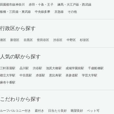
田園都市線神奈川
赤羽・十条・王子
練馬・大江戸線・西武線
板橋・三田線・東武線
中央線多摩
京急線
その他
行政区から探す
港区
新宿区
目黒区
世田谷区
渋谷区
中野区
杉並区
人気の駅から探す
三軒茶屋駅
品川駅
渋谷駅
池尻大橋駅
成城学園前駅
千歳船橋駅
都立大学駅
中目黒駅
赤坂駅
恵比寿駅
表参道駅
学芸大学駅
麻布十番駅
こだわりから探す
ルーフバルコニー付き
庭付き
日当たり良好
眺望良好
ペット可