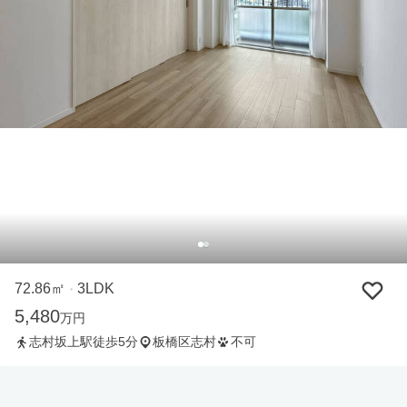
72.86㎡
3LDK
・
5,480
万円
志村坂上駅徒歩5分
板橋区志村
不可