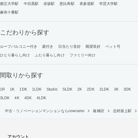
都立大学駅
中目黒駅
赤坂駅
恵比寿駅
表参道駅
学芸大学駅
麻布十番駅
こだわりから探す
ルーフバルコニー付き
庭付き
日当たり良好
眺望良好
ペット可
ひとり暮らし向け
ふたり暮らし向け
ファミリー向け
間取りから探す
1R
1K
1DK
1LDK
Studio
SLDK
2K
2DK
2LDK
3K
3DK
3LDK
4K
4DK
4LDK
中古・リノベーションマンションならcowcamo
板橋区
志村坂上駅
アカウント