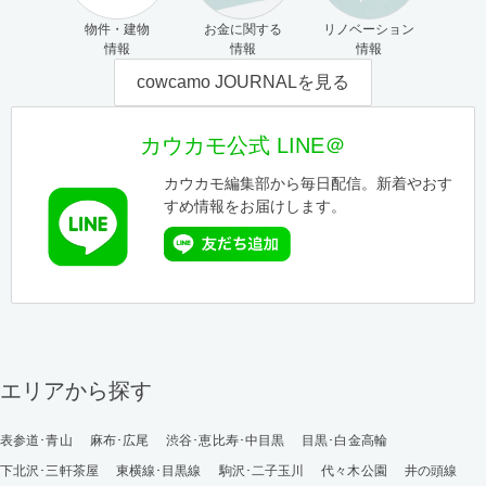
物件・建物
お金に関する
リノベーション
情報
情報
情報
cowcamo JOURNALを見る
カウカモ公式 LINE＠
カウカモ編集部から毎日配信。新着やおす
すめ情報をお届けします。
エリアから探す
表参道･青山
麻布･広尾
渋谷･恵比寿･中目黒
目黒･白金高輪
下北沢･三軒茶屋
東横線･目黒線
駒沢･二子玉川
代々木公園
井の頭線