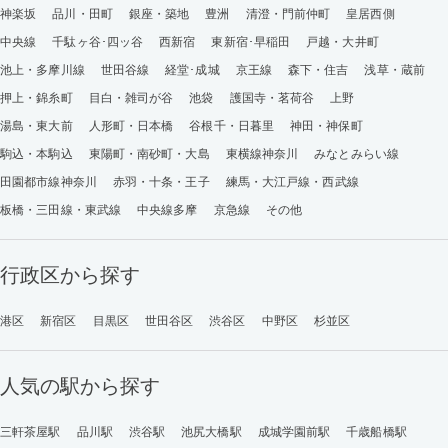
神楽坂
品川・田町
銀座・築地
豊洲
清澄・門前仲町
皇居西側
中央線
千駄ヶ谷･四ッ谷
西新宿
東新宿･早稲田
戸越・大井町
池上・多摩川線
世田谷線
経堂･成城
京王線
森下・住吉
浅草・蔵前
押上・錦糸町
目白・雑司が谷
池袋
護国寺・茗荷谷
上野
湯島・東大前
人形町・日本橋
谷根千・日暮里
神田・神保町
駒込・本駒込
東陽町・南砂町・大島
東横線神奈川
みなとみらい線
田園都市線神奈川
赤羽・十条・王子
練馬・大江戸線・西武線
板橋・三田線・東武線
中央線多摩
京急線
その他
行政区から探す
港区
新宿区
目黒区
世田谷区
渋谷区
中野区
杉並区
人気の駅から探す
三軒茶屋駅
品川駅
渋谷駅
池尻大橋駅
成城学園前駅
千歳船橋駅