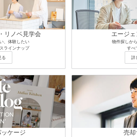
・リノベ見学会
エージェ
い、体験したい
物件探しか
スラインナップ
すべ
見る
詳
パッケージ
売却