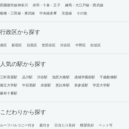
田園都市線神奈川
赤羽・十条・王子
練馬・大江戸線・西武線
板橋・三田線・東武線
中央線多摩
京急線
その他
行政区から探す
港区
新宿区
目黒区
世田谷区
渋谷区
中野区
杉並区
人気の駅から探す
三軒茶屋駅
品川駅
渋谷駅
池尻大橋駅
成城学園前駅
千歳船橋駅
都立大学駅
中目黒駅
赤坂駅
恵比寿駅
表参道駅
学芸大学駅
麻布十番駅
こだわりから探す
ルーフバルコニー付き
庭付き
日当たり良好
眺望良好
ペット可