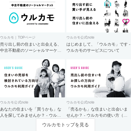
ウルカモ｜TOPページ
ウルカモ公式note
売り出し前の住まいと出会える、
はじめまして、「ウルカモ」です -
中古不動産のソーシャルマーケッ
ウルカモのサービスについて
ト
ウルカモ公式note
ウルカモ公式note
あなたの住まいを「買うかも」な
「売るかも」な住まいと出会いま
人を探してみませんか？ - ウルカ
せんか？ - ウルカモの使い方（買
モの使い方（売主さま向け）
主さま向け）
ウルカモトップを見る