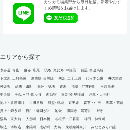
カウカモ編集部から毎日配信。新着やおす
すめ情報をお届けします。
エリアから探す
表参道･青山
麻布･広尾
渋谷･恵比寿･中目黒
目黒･白金高輪
下北沢･三軒茶屋
東横線･目黒線
駒沢･二子玉川
代々木公園
井の頭線
神楽坂
品川・田町
銀座・築地
豊洲
清澄・門前仲町
皇居西側
中央線
千駄ヶ谷･四ッ谷
西新宿
東新宿･早稲田
戸越・大井町
池上・多摩川線
世田谷線
経堂･成城
京王線
森下・住吉
浅草・蔵前
押上・錦糸町
目白・雑司が谷
池袋
護国寺・茗荷谷
上野
湯島・東大前
人形町・日本橋
谷根千・日暮里
神田・神保町
駒込・本駒込
東陽町・南砂町・大島
東横線神奈川
みなとみらい線