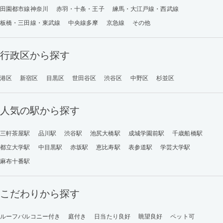
田園都市線神奈川
赤羽・十条・王子
練馬・大江戸線・西武線
板橋・三田線・東武線
中央線多摩
京急線
その他
行政区から探す
港区
新宿区
目黒区
世田谷区
渋谷区
中野区
杉並区
人気の駅から探す
三軒茶屋駅
品川駅
渋谷駅
池尻大橋駅
成城学園前駅
千歳船橋駅
都立大学駅
中目黒駅
赤坂駅
恵比寿駅
表参道駅
学芸大学駅
麻布十番駅
こだわりから探す
ルーフバルコニー付き
庭付き
日当たり良好
眺望良好
ペット可