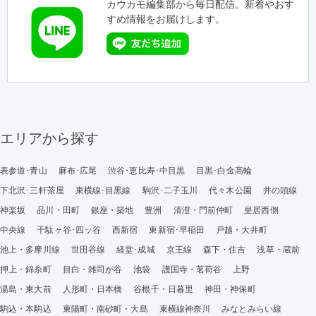
カウカモ編集部から毎日配信。新着やおす
すめ情報をお届けします。
エリアから探す
表参道･青山
麻布･広尾
渋谷･恵比寿･中目黒
目黒･白金高輪
下北沢･三軒茶屋
東横線･目黒線
駒沢･二子玉川
代々木公園
井の頭線
神楽坂
品川・田町
銀座・築地
豊洲
清澄・門前仲町
皇居西側
中央線
千駄ヶ谷･四ッ谷
西新宿
東新宿･早稲田
戸越・大井町
池上・多摩川線
世田谷線
経堂･成城
京王線
森下・住吉
浅草・蔵前
押上・錦糸町
目白・雑司が谷
池袋
護国寺・茗荷谷
上野
湯島・東大前
人形町・日本橋
谷根千・日暮里
神田・神保町
駒込・本駒込
東陽町・南砂町・大島
東横線神奈川
みなとみらい線