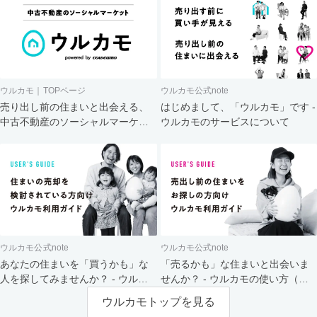
ウルカモ｜TOPページ
ウルカモ公式note
売り出し前の住まいと出会える、
はじめまして、「ウルカモ」です -
中古不動産のソーシャルマーケッ
ウルカモのサービスについて
ト
ウルカモ公式note
ウルカモ公式note
あなたの住まいを「買うかも」な
「売るかも」な住まいと出会いま
人を探してみませんか？ - ウルカ
せんか？ - ウルカモの使い方（買
モの使い方（売主さま向け）
主さま向け）
ウルカモトップを見る