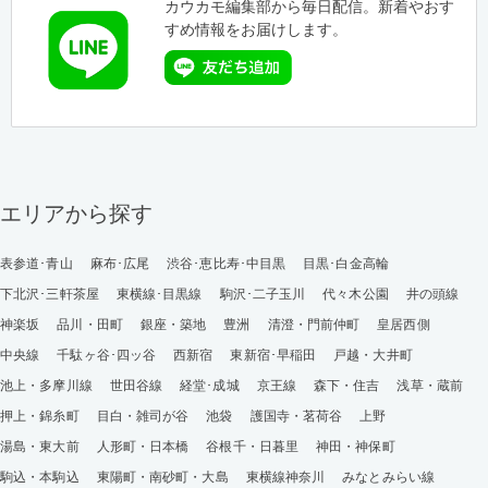
カウカモ編集部から毎日配信。新着やおす
すめ情報をお届けします。
エリアから探す
表参道･青山
麻布･広尾
渋谷･恵比寿･中目黒
目黒･白金高輪
下北沢･三軒茶屋
東横線･目黒線
駒沢･二子玉川
代々木公園
井の頭線
神楽坂
品川・田町
銀座・築地
豊洲
清澄・門前仲町
皇居西側
中央線
千駄ヶ谷･四ッ谷
西新宿
東新宿･早稲田
戸越・大井町
池上・多摩川線
世田谷線
経堂･成城
京王線
森下・住吉
浅草・蔵前
押上・錦糸町
目白・雑司が谷
池袋
護国寺・茗荷谷
上野
湯島・東大前
人形町・日本橋
谷根千・日暮里
神田・神保町
駒込・本駒込
東陽町・南砂町・大島
東横線神奈川
みなとみらい線