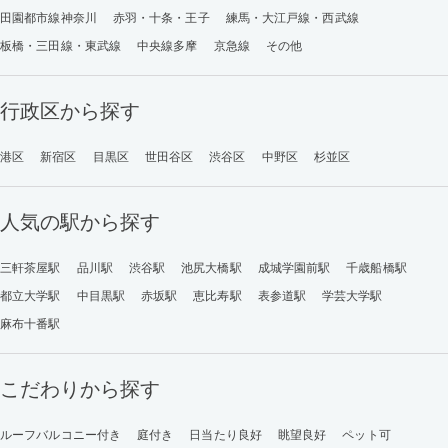
田園都市線神奈川
赤羽・十条・王子
練馬・大江戸線・西武線
板橋・三田線・東武線
中央線多摩
京急線
その他
行政区から探す
港区
新宿区
目黒区
世田谷区
渋谷区
中野区
杉並区
人気の駅から探す
三軒茶屋駅
品川駅
渋谷駅
池尻大橋駅
成城学園前駅
千歳船橋駅
都立大学駅
中目黒駅
赤坂駅
恵比寿駅
表参道駅
学芸大学駅
麻布十番駅
こだわりから探す
ルーフバルコニー付き
庭付き
日当たり良好
眺望良好
ペット可