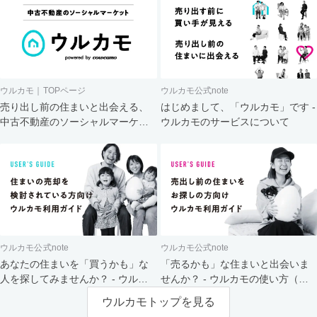
ウルカモ｜TOPページ
ウルカモ公式note
売り出し前の住まいと出会える、
はじめまして、「ウルカモ」です -
中古不動産のソーシャルマーケッ
ウルカモのサービスについて
ト
ウルカモ公式note
ウルカモ公式note
あなたの住まいを「買うかも」な
「売るかも」な住まいと出会いま
人を探してみませんか？ - ウルカ
せんか？ - ウルカモの使い方（買
モの使い方（売主さま向け）
主さま向け）
ウルカモトップを見る