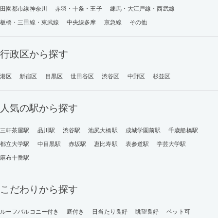
田園都市線神奈川
赤羽・十条・王子
練馬・大江戸線・西武線
板橋・三田線・東武線
中央線多摩
京急線
その他
行政区から探す
港区
新宿区
目黒区
世田谷区
渋谷区
中野区
杉並区
人気の駅から探す
三軒茶屋駅
品川駅
渋谷駅
池尻大橋駅
成城学園前駅
千歳船橋駅
都立大学駅
中目黒駅
赤坂駅
恵比寿駅
表参道駅
学芸大学駅
麻布十番駅
こだわりから探す
ルーフバルコニー付き
庭付き
日当たり良好
眺望良好
ペット可