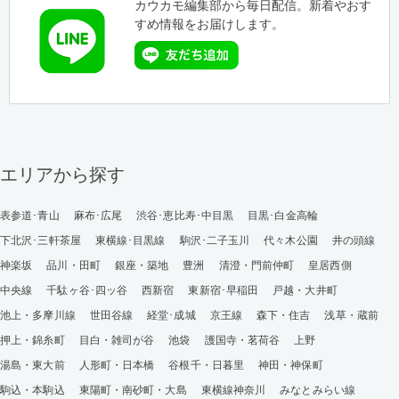
カウカモ編集部から毎日配信。新着やおす
すめ情報をお届けします。
エリアから探す
表参道･青山
麻布･広尾
渋谷･恵比寿･中目黒
目黒･白金高輪
下北沢･三軒茶屋
東横線･目黒線
駒沢･二子玉川
代々木公園
井の頭線
神楽坂
品川・田町
銀座・築地
豊洲
清澄・門前仲町
皇居西側
中央線
千駄ヶ谷･四ッ谷
西新宿
東新宿･早稲田
戸越・大井町
池上・多摩川線
世田谷線
経堂･成城
京王線
森下・住吉
浅草・蔵前
押上・錦糸町
目白・雑司が谷
池袋
護国寺・茗荷谷
上野
湯島・東大前
人形町・日本橋
谷根千・日暮里
神田・神保町
駒込・本駒込
東陽町・南砂町・大島
東横線神奈川
みなとみらい線