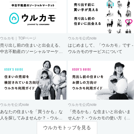
ウルカモ｜TOPページ
ウルカモ公式note
売り出し前の住まいと出会える、
はじめまして、「ウルカモ」です -
中古不動産のソーシャルマーケッ
ウルカモのサービスについて
ト
ウルカモ公式note
ウルカモ公式note
あなたの住まいを「買うかも」な
「売るかも」な住まいと出会いま
人を探してみませんか？ - ウルカ
せんか？ - ウルカモの使い方（買
モの使い方（売主さま向け）
主さま向け）
ウルカモトップを見る