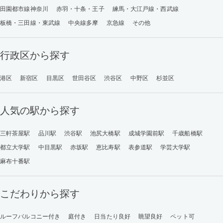
田園都市線神奈川
赤羽・十条・王子
練馬・大江戸線・西武線
板橋・三田線・東武線
中央線多摩
京急線
その他
行政区から探す
港区
新宿区
目黒区
世田谷区
渋谷区
中野区
杉並区
人気の駅から探す
三軒茶屋駅
品川駅
渋谷駅
池尻大橋駅
成城学園前駅
千歳船橋駅
都立大学駅
中目黒駅
赤坂駅
恵比寿駅
表参道駅
学芸大学駅
麻布十番駅
こだわりから探す
ルーフバルコニー付き
庭付き
日当たり良好
眺望良好
ペット可