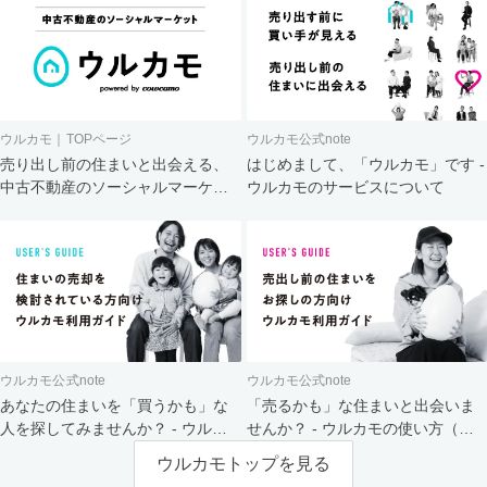
ウルカモ｜TOPページ
ウルカモ公式note
売り出し前の住まいと出会える、
はじめまして、「ウルカモ」です -
中古不動産のソーシャルマーケッ
ウルカモのサービスについて
ト
ウルカモ公式note
ウルカモ公式note
あなたの住まいを「買うかも」な
「売るかも」な住まいと出会いま
人を探してみませんか？ - ウルカ
せんか？ - ウルカモの使い方（買
モの使い方（売主さま向け）
主さま向け）
ウルカモトップを見る