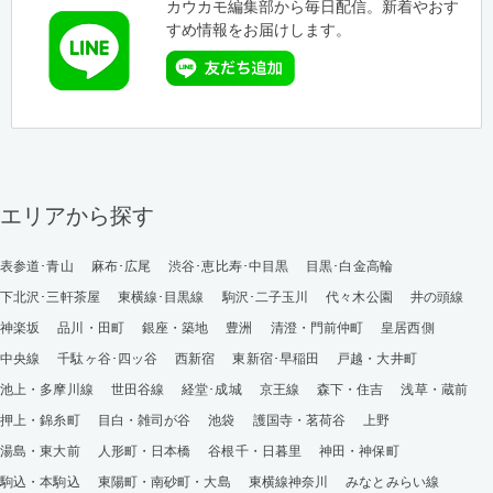
カウカモ編集部から毎日配信。新着やおす
すめ情報をお届けします。
エリアから探す
表参道･青山
麻布･広尾
渋谷･恵比寿･中目黒
目黒･白金高輪
下北沢･三軒茶屋
東横線･目黒線
駒沢･二子玉川
代々木公園
井の頭線
神楽坂
品川・田町
銀座・築地
豊洲
清澄・門前仲町
皇居西側
中央線
千駄ヶ谷･四ッ谷
西新宿
東新宿･早稲田
戸越・大井町
池上・多摩川線
世田谷線
経堂･成城
京王線
森下・住吉
浅草・蔵前
押上・錦糸町
目白・雑司が谷
池袋
護国寺・茗荷谷
上野
湯島・東大前
人形町・日本橋
谷根千・日暮里
神田・神保町
駒込・本駒込
東陽町・南砂町・大島
東横線神奈川
みなとみらい線