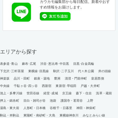
カウカモ編集部から毎日配信。新着やおす
すめ情報をお届けします。
エリアから探す
表参道･青山
麻布･広尾
渋谷･恵比寿･中目黒
目黒･白金高輪
下北沢･三軒茶屋
東横線･目黒線
駒沢･二子玉川
代々木公園
井の頭線
神楽坂
品川・田町
銀座・築地
豊洲
清澄・門前仲町
皇居西側
中央線
千駄ヶ谷･四ッ谷
西新宿
東新宿･早稲田
戸越・大井町
池上・多摩川線
世田谷線
経堂･成城
京王線
森下・住吉
浅草・蔵前
押上・錦糸町
目白・雑司が谷
池袋
護国寺・茗荷谷
上野
湯島・東大前
人形町・日本橋
谷根千・日暮里
神田・神保町
駒込・本駒込
東陽町・南砂町・大島
東横線神奈川
みなとみらい線