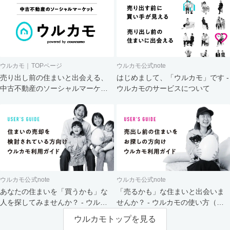
ウルカモ｜TOPページ
ウルカモ公式note
売り出し前の住まいと出会える、
はじめまして、「ウルカモ」です -
中古不動産のソーシャルマーケッ
ウルカモのサービスについて
ト
ウルカモ公式note
ウルカモ公式note
あなたの住まいを「買うかも」な
「売るかも」な住まいと出会いま
人を探してみませんか？ - ウルカ
せんか？ - ウルカモの使い方（買
モの使い方（売主さま向け）
主さま向け）
ウルカモトップを見る