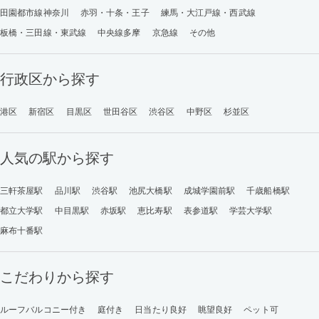
田園都市線神奈川
赤羽・十条・王子
練馬・大江戸線・西武線
板橋・三田線・東武線
中央線多摩
京急線
その他
行政区から探す
港区
新宿区
目黒区
世田谷区
渋谷区
中野区
杉並区
人気の駅から探す
三軒茶屋駅
品川駅
渋谷駅
池尻大橋駅
成城学園前駅
千歳船橋駅
都立大学駅
中目黒駅
赤坂駅
恵比寿駅
表参道駅
学芸大学駅
麻布十番駅
こだわりから探す
ルーフバルコニー付き
庭付き
日当たり良好
眺望良好
ペット可