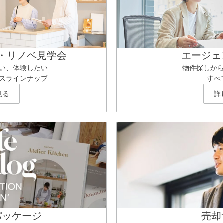
・リノベ見学会
エージェ
い、体験したい
物件探しか
スラインナップ
すべ
見る
詳
パッケージ
売却