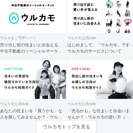
ウルカモ｜TOPページ
ウルカモ公式note
売り出し前の住まいと出会える、
はじめまして、「ウルカモ」です -
中古不動産のソーシャルマーケッ
ウルカモのサービスについて
ト
ウルカモ公式note
ウルカモ公式note
あなたの住まいを「買うかも」な
「売るかも」な住まいと出会いま
人を探してみませんか？ - ウルカ
せんか？ - ウルカモの使い方（買
モの使い方（売主さま向け）
主さま向け）
ウルカモトップを見る