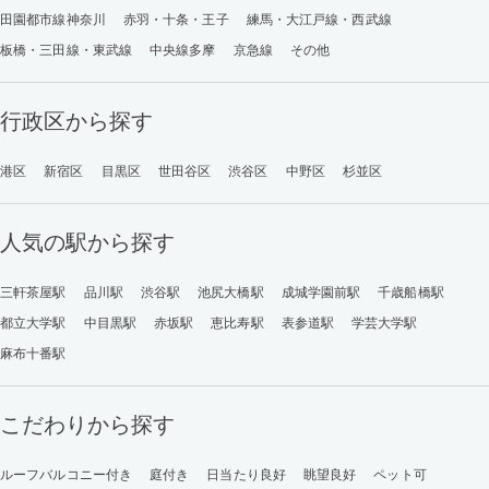
田園都市線神奈川
赤羽・十条・王子
練馬・大江戸線・西武線
板橋・三田線・東武線
中央線多摩
京急線
その他
行政区から探す
港区
新宿区
目黒区
世田谷区
渋谷区
中野区
杉並区
人気の駅から探す
三軒茶屋駅
品川駅
渋谷駅
池尻大橋駅
成城学園前駅
千歳船橋駅
都立大学駅
中目黒駅
赤坂駅
恵比寿駅
表参道駅
学芸大学駅
麻布十番駅
こだわりから探す
ルーフバルコニー付き
庭付き
日当たり良好
眺望良好
ペット可