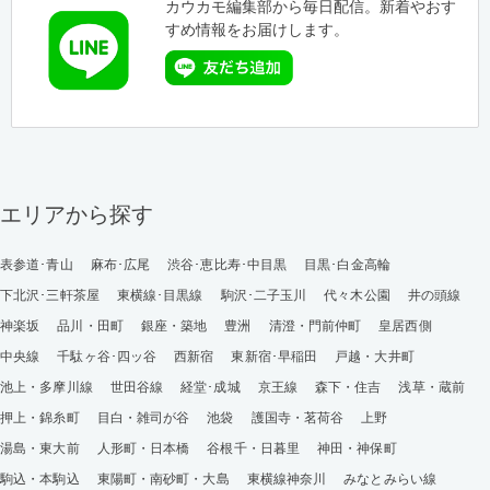
カウカモ編集部から毎日配信。新着やおす
すめ情報をお届けします。
エリアから探す
表参道･青山
麻布･広尾
渋谷･恵比寿･中目黒
目黒･白金高輪
下北沢･三軒茶屋
東横線･目黒線
駒沢･二子玉川
代々木公園
井の頭線
神楽坂
品川・田町
銀座・築地
豊洲
清澄・門前仲町
皇居西側
中央線
千駄ヶ谷･四ッ谷
西新宿
東新宿･早稲田
戸越・大井町
池上・多摩川線
世田谷線
経堂･成城
京王線
森下・住吉
浅草・蔵前
押上・錦糸町
目白・雑司が谷
池袋
護国寺・茗荷谷
上野
湯島・東大前
人形町・日本橋
谷根千・日暮里
神田・神保町
駒込・本駒込
東陽町・南砂町・大島
東横線神奈川
みなとみらい線