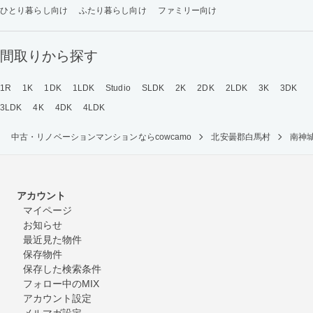
ひとり暮らし向け
ふたり暮らし向け
ファミリー向け
間取りから探す
1R
1K
1DK
1LDK
Studio
SLDK
2K
2DK
2LDK
3K
3DK
3LDK
4K
4DK
4LDK
中古・リノベーションマンションならcowcamo
北安曇郡白馬村
南神
アカウント
マイページ
お知らせ
最近見た物件
保存物件
保存した検索条件
フォロー中のMIX
アカウント設定
メルマガ設定