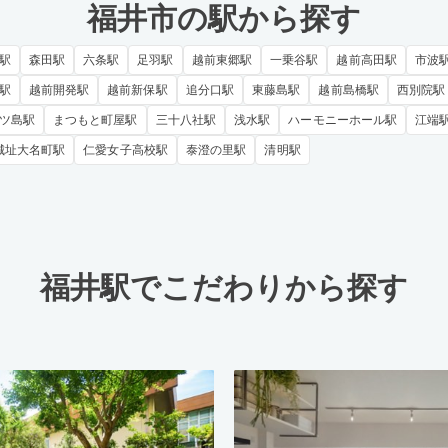
福井市の駅から探す
駅
森田駅
六条駅
足羽駅
越前東郷駅
一乗谷駅
越前高田駅
市波
駅
越前開発駅
越前新保駅
追分口駅
東藤島駅
越前島橋駅
西別院駅
ツ島駅
まつもと町屋駅
三十八社駅
浅水駅
ハーモニーホール駅
江端
城址大名町駅
仁愛女子高校駅
泰澄の里駅
清明駅
福井駅でこだわりから探す