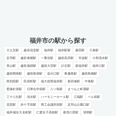
福井市の駅から探す
大土呂駅
越前花堂駅
福井駅
福井駅駅
森田駅
六条駅
足羽駅
越前東郷駅
一乗谷駅
越前高田駅
市波駅
小和清水駅
美山駅
越前薬師駅
越前大宮駅
計石駅
新福井駅
福井口駅
越前開発駅
越前新保駅
追分口駅
東藤島駅
越前島橋駅
西別院駅
田原町駅
福大前西福井駅
新田塚駅
中角駅
鷲塚針原駅
日華化学前駅
八ツ島駅
まつもと町屋駅
三十八社駅
浅水駅
ハーモニーホール駅
江端駅
ベル前駅
花堂駅
赤十字前駅
商工会議所前駅
足羽山公園口駅
福井城址大名町駅
仁愛女子高校駅
泰澄の里駅
清明駅