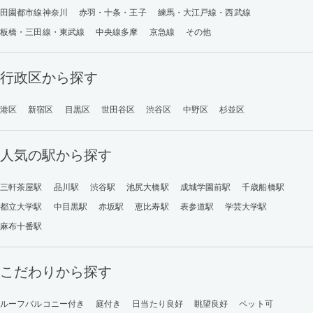
田園都市線神奈川
赤羽・十条・王子
練馬・大江戸線・西武線
板橋・三田線・東武線
中央線多摩
京急線
その他
行政区から探す
港区
新宿区
目黒区
世田谷区
渋谷区
中野区
杉並区
人気の駅から探す
三軒茶屋駅
品川駅
渋谷駅
池尻大橋駅
成城学園前駅
千歳船橋駅
都立大学駅
中目黒駅
赤坂駅
恵比寿駅
表参道駅
学芸大学駅
麻布十番駅
こだわりから探す
ルーフバルコニー付き
庭付き
日当たり良好
眺望良好
ペット可