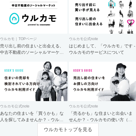
ウルカモ｜TOPページ
ウルカモ公式note
売り出し前の住まいと出会える、
はじめまして、「ウルカモ」です -
中古不動産のソーシャルマーケッ
ウルカモのサービスについて
ト
ウルカモ公式note
ウルカモ公式note
あなたの住まいを「買うかも」な
「売るかも」な住まいと出会いま
人を探してみませんか？ - ウルカ
せんか？ - ウルカモの使い方（買
モの使い方（売主さま向け）
主さま向け）
ウルカモトップを見る