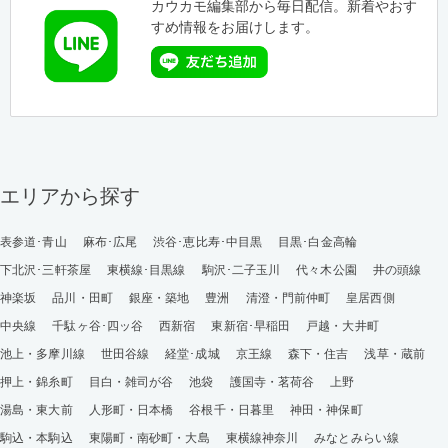
カウカモ編集部から毎日配信。新着やおす
すめ情報をお届けします。
エリアから探す
表参道･青山
麻布･広尾
渋谷･恵比寿･中目黒
目黒･白金高輪
下北沢･三軒茶屋
東横線･目黒線
駒沢･二子玉川
代々木公園
井の頭線
神楽坂
品川・田町
銀座・築地
豊洲
清澄・門前仲町
皇居西側
中央線
千駄ヶ谷･四ッ谷
西新宿
東新宿･早稲田
戸越・大井町
池上・多摩川線
世田谷線
経堂･成城
京王線
森下・住吉
浅草・蔵前
押上・錦糸町
目白・雑司が谷
池袋
護国寺・茗荷谷
上野
湯島・東大前
人形町・日本橋
谷根千・日暮里
神田・神保町
駒込・本駒込
東陽町・南砂町・大島
東横線神奈川
みなとみらい線