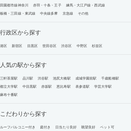
田園都市線神奈川
赤羽・十条・王子
練馬・大江戸線・西武線
板橋・三田線・東武線
中央線多摩
京急線
その他
行政区から探す
港区
新宿区
目黒区
世田谷区
渋谷区
中野区
杉並区
人気の駅から探す
三軒茶屋駅
品川駅
渋谷駅
池尻大橋駅
成城学園前駅
千歳船橋駅
都立大学駅
中目黒駅
赤坂駅
恵比寿駅
表参道駅
学芸大学駅
麻布十番駅
こだわりから探す
ルーフバルコニー付き
庭付き
日当たり良好
眺望良好
ペット可