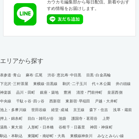
カウカモ編集部から毎日配信。新着やおす
すめ情報をお届けします。
エリアから探す
表参道･青山
麻布･広尾
渋谷･恵比寿･中目黒
目黒･白金高輪
下北沢･三軒茶屋
東横線･目黒線
駒沢･二子玉川
代々木公園
井の頭線
神楽坂
品川・田町
銀座・築地
豊洲
清澄・門前仲町
皇居西側
中央線
千駄ヶ谷･四ッ谷
西新宿
東新宿･早稲田
戸越・大井町
池上・多摩川線
世田谷線
経堂･成城
京王線
森下・住吉
浅草・蔵前
押上・錦糸町
目白・雑司が谷
池袋
護国寺・茗荷谷
上野
湯島・東大前
人形町・日本橋
谷根千・日暮里
神田・神保町
駒込・本駒込
東陽町・南砂町・大島
東横線神奈川
みなとみらい線