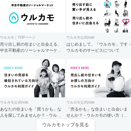
ウルカモ｜TOPページ
ウルカモ公式note
売り出し前の住まいと出会える、
はじめまして、「ウルカモ」です -
中古不動産のソーシャルマーケッ
ウルカモのサービスについて
ト
ウルカモ公式note
ウルカモ公式note
あなたの住まいを「買うかも」な
「売るかも」な住まいと出会いま
人を探してみませんか？ - ウルカ
せんか？ - ウルカモの使い方（買
モの使い方（売主さま向け）
主さま向け）
ウルカモトップを見る