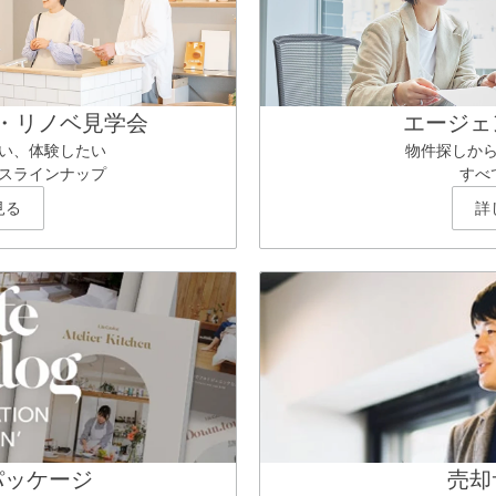
・リノベ見学会
エージェ
い、体験したい
物件探しか
スラインナップ
すべ
見る
詳
パッケージ
売却