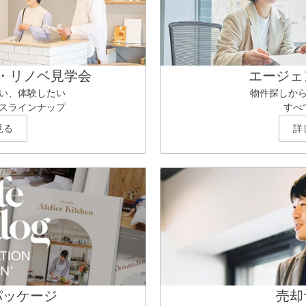
・リノベ見学会
エージェ
い、体験したい
物件探しか
スラインナップ
すべ
見る
詳
パッケージ
売却