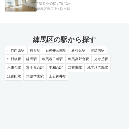
2SLDK+WIC / 70.13㎡
練馬区豊玉上 / 桜台駅
練馬区の駅から探す
小竹向原駅
桜台駅
石神井公園駅
新桜台駅
豊島園駅
中村橋駅
練馬駅
練馬春日町駅
練馬高野台駅
光が丘駅
氷川台駅
富士見台駅
平和台駅
武蔵関駅
地下鉄赤塚駅
江古田駅
大泉学園駅
上石神井駅