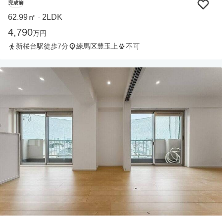
完成前
62.99㎡
2LDK
・
4,790
万円
新桜台駅徒歩7分
練馬区豊玉上
不可