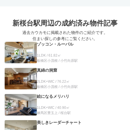
新桜台駅周辺の
成約済み物件記事
過去カウカモに掲載された物件のご紹介です。
住まい探しの参考にご覧ください。
ゾッコン・ルーバル
1LDK / 61.82㎡
板橋区小茂根 / 小竹向原駅
真綿の洞窟
2LDK+WIC / 76.22㎡
板橋区小茂根 / 小竹向原駅
絵になるメリハリ
1LDK+WIC / 40.90㎡
練馬区豊玉上 / 桜台駅
美しきレーダーチャート