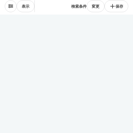
表示
検索条件
変更
保存
エリアから探す
表参道･青山
麻布･広尾
渋谷･恵比寿･中目黒
目黒･白金高輪
下北沢･三軒茶屋
東横線･目黒線
駒沢･二子玉川
代々木公園
井の頭線
神楽坂
品川・田町
銀座・築地
豊洲
清澄・門前仲町
皇居西側
中央線
千駄ヶ谷･四ッ谷
西新宿
東新宿･早稲田
戸越・大井町
池上・多摩川線
世田谷線
経堂･成城
京王線
森下・住吉
浅草・蔵前
押上・錦糸町
目白・雑司が谷
池袋
護国寺・茗荷谷
上野
湯島・東大前
人形町・日本橋
谷根千・日暮里
神田・神保町
駒込・本駒込
東陽町・南砂町・大島
東横線神奈川
みなとみらい線
田園都市線神奈川
赤羽・十条・王子
練馬・大江戸線・西武線
板橋・三田線・東武線
中央線多摩
京急線
その他
行政区から探す