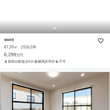
価格変更
87.20㎡
2SSLDK
・
6,299
万円
新桜台駅徒歩5分
練馬区羽沢
不可