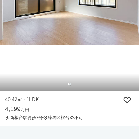
40.42㎡
1LDK
・
4,199
万円
新桜台駅徒歩7分
練馬区桜台
不可