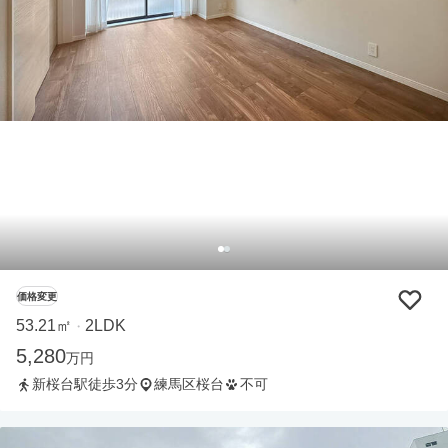
価格変更
53.21㎡
2LDK
・
5,280
万円
新桜台駅徒歩3分
練馬区桜台
不可