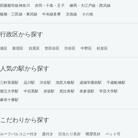
田園都市線神奈川
赤羽・十条・王子
練馬・大江戸線・西武線
板橋・三田線・東武線
中央線多摩
京急線
その他
行政区から探す
港区
新宿区
目黒区
世田谷区
渋谷区
中野区
杉並区
人気の駅から探す
三軒茶屋駅
品川駅
渋谷駅
池尻大橋駅
成城学園前駅
千歳船橋駅
都立大学駅
中目黒駅
赤坂駅
恵比寿駅
表参道駅
学芸大学駅
麻布十番駅
こだわりから探す
ルーフバルコニー付き
庭付き
日当たり良好
眺望良好
ペット可