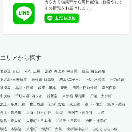
カウカモ編集部から毎日配信。新着やおす
すめ情報をお届けします。
エリアから探す
表参道･青山
麻布･広尾
渋谷･恵比寿･中目黒
目黒･白金高輪
下北沢･三軒茶屋
東横線･目黒線
駒沢･二子玉川
代々木公園
井の頭線
神楽坂
品川・田町
銀座・築地
豊洲
清澄・門前仲町
皇居西側
中央線
千駄ヶ谷･四ッ谷
西新宿
東新宿･早稲田
戸越・大井町
池上・多摩川線
世田谷線
経堂･成城
京王線
森下・住吉
浅草・蔵前
押上・錦糸町
目白・雑司が谷
池袋
護国寺・茗荷谷
上野
湯島・東大前
人形町・日本橋
谷根千・日暮里
神田・神保町
駒込・本駒込
東陽町・南砂町・大島
東横線神奈川
みなとみらい線