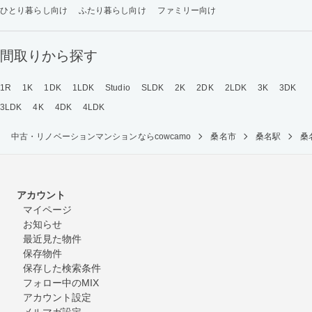
ひとり暮らし向け
ふたり暮らし向け
ファミリー向け
間取りから探す
1R
1K
1DK
1LDK
Studio
SLDK
2K
2DK
2LDK
3K
3DK
3LDK
4K
4DK
4LDK
中古・リノベーションマンションならcowcamo
桑名市
桑名駅
桑
アカウント
マイページ
お知らせ
最近見た物件
保存物件
保存した検索条件
フォロー中のMIX
アカウント設定
メルマガ設定