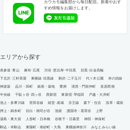
カウカモ編集部から毎日配信。新着やおす
すめ情報をお届けします。
エリアから探す
表参道･青山
麻布･広尾
渋谷･恵比寿･中目黒
目黒･白金高輪
下北沢･三軒茶屋
東横線･目黒線
駒沢･二子玉川
代々木公園
井の頭線
神楽坂
品川・田町
銀座・築地
豊洲
清澄・門前仲町
皇居西側
中央線
千駄ヶ谷･四ッ谷
西新宿
東新宿･早稲田
戸越・大井町
池上・多摩川線
世田谷線
経堂･成城
京王線
森下・住吉
浅草・蔵前
押上・錦糸町
目白・雑司が谷
池袋
護国寺・茗荷谷
上野
湯島・東大前
人形町・日本橋
谷根千・日暮里
神田・神保町
駒込・本駒込
東陽町・南砂町・大島
東横線神奈川
みなとみらい線