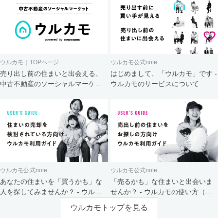
ウルカモ｜TOPページ
ウルカモ公式note
売り出し前の住まいと出会える、
はじめまして、「ウルカモ」です -
中古不動産のソーシャルマーケッ
ウルカモのサービスについて
ト
ウルカモ公式note
ウルカモ公式note
あなたの住まいを「買うかも」な
「売るかも」な住まいと出会いま
人を探してみませんか？ - ウルカ
せんか？ - ウルカモの使い方（買
モの使い方（売主さま向け）
主さま向け）
ウルカモトップを見る