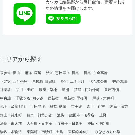
カウカモ編集部から毎日配信。新着やおす
すめ情報をお届けします。
エリアから探す
表参道･青山
麻布･広尾
渋谷･恵比寿･中目黒
目黒･白金高輪
下北沢･三軒茶屋
東横線･目黒線
駒沢･二子玉川
代々木公園
井の頭線
神楽坂
品川・田町
銀座・築地
豊洲
清澄・門前仲町
皇居西側
中央線
千駄ヶ谷･四ッ谷
西新宿
東新宿･早稲田
戸越・大井町
池上・多摩川線
世田谷線
経堂･成城
京王線
森下・住吉
浅草・蔵前
押上・錦糸町
目白・雑司が谷
池袋
護国寺・茗荷谷
上野
湯島・東大前
人形町・日本橋
谷根千・日暮里
神田・神保町
駒込・本駒込
東陽町・南砂町・大島
東横線神奈川
みなとみらい線