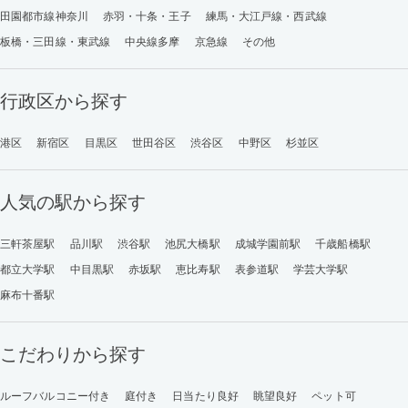
田園都市線神奈川
赤羽・十条・王子
練馬・大江戸線・西武線
板橋・三田線・東武線
中央線多摩
京急線
その他
行政区から探す
港区
新宿区
目黒区
世田谷区
渋谷区
中野区
杉並区
人気の駅から探す
三軒茶屋駅
品川駅
渋谷駅
池尻大橋駅
成城学園前駅
千歳船橋駅
都立大学駅
中目黒駅
赤坂駅
恵比寿駅
表参道駅
学芸大学駅
麻布十番駅
こだわりから探す
ルーフバルコニー付き
庭付き
日当たり良好
眺望良好
ペット可