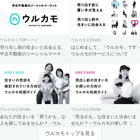
ウルカモ｜TOPページ
ウルカモ公式note
売り出し前の住まいと出会える、
はじめまして、「ウルカモ」です -
中古不動産のソーシャルマーケッ
ウルカモのサービスについて
ト
ウルカモ公式note
ウルカモ公式note
あなたの住まいを「買うかも」な
「売るかも」な住まいと出会いま
人を探してみませんか？ - ウルカ
せんか？ - ウルカモの使い方（買
モの使い方（売主さま向け）
主さま向け）
ウルカモトップを見る