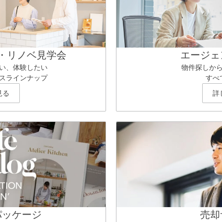
・リノベ見学会
エージェ
い、体験したい
物件探しか
スラインナップ
すべ
見る
詳
パッケージ
売却