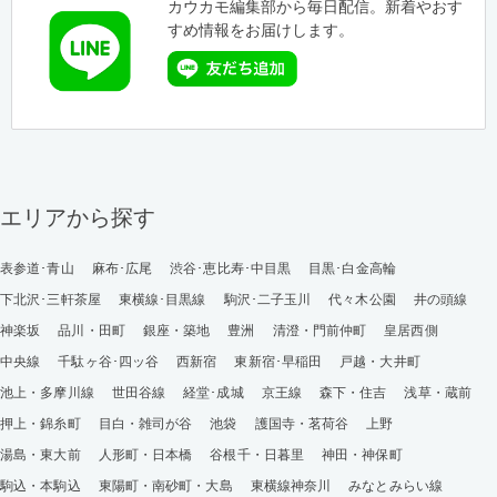
カウカモ編集部から毎日配信。新着やおす
すめ情報をお届けします。
エリアから探す
表参道･青山
麻布･広尾
渋谷･恵比寿･中目黒
目黒･白金高輪
下北沢･三軒茶屋
東横線･目黒線
駒沢･二子玉川
代々木公園
井の頭線
神楽坂
品川・田町
銀座・築地
豊洲
清澄・門前仲町
皇居西側
中央線
千駄ヶ谷･四ッ谷
西新宿
東新宿･早稲田
戸越・大井町
池上・多摩川線
世田谷線
経堂･成城
京王線
森下・住吉
浅草・蔵前
押上・錦糸町
目白・雑司が谷
池袋
護国寺・茗荷谷
上野
湯島・東大前
人形町・日本橋
谷根千・日暮里
神田・神保町
駒込・本駒込
東陽町・南砂町・大島
東横線神奈川
みなとみらい線