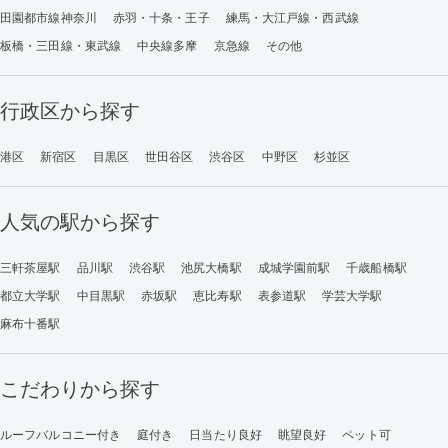
田園都市線神奈川
赤羽・十条・王子
練馬・大江戸線・西武線
板橋・三田線・東武線
中央線多摩
京急線
その他
行政区から探す
港区
新宿区
目黒区
世田谷区
渋谷区
中野区
杉並区
人気の駅から探す
三軒茶屋駅
品川駅
渋谷駅
池尻大橋駅
成城学園前駅
千歳船橋駅
都立大学駅
中目黒駅
赤坂駅
恵比寿駅
表参道駅
学芸大学駅
麻布十番駅
こだわりから探す
ルーフバルコニー付き
庭付き
日当たり良好
眺望良好
ペット可