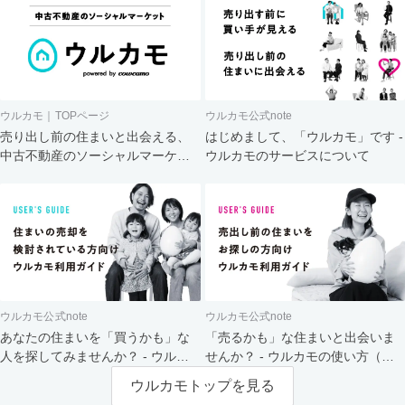
ウルカモ｜TOPページ
ウルカモ公式note
売り出し前の住まいと出会える、
はじめまして、「ウルカモ」です -
中古不動産のソーシャルマーケッ
ウルカモのサービスについて
ト
ウルカモ公式note
ウルカモ公式note
あなたの住まいを「買うかも」な
「売るかも」な住まいと出会いま
人を探してみませんか？ - ウルカ
せんか？ - ウルカモの使い方（買
モの使い方（売主さま向け）
主さま向け）
ウルカモトップを見る