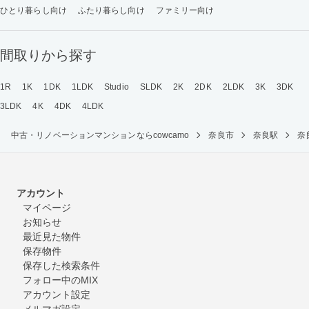
ひとり暮らし向け
ふたり暮らし向け
ファミリー向け
間取りから探す
1R
1K
1DK
1LDK
Studio
SLDK
2K
2DK
2LDK
3K
3DK
3LDK
4K
4DK
4LDK
中古・リノベーションマンションならcowcamo
奈良市
奈良駅
奈
アカウント
マイページ
お知らせ
最近見た物件
保存物件
保存した検索条件
フォロー中のMIX
アカウント設定
メルマガ設定