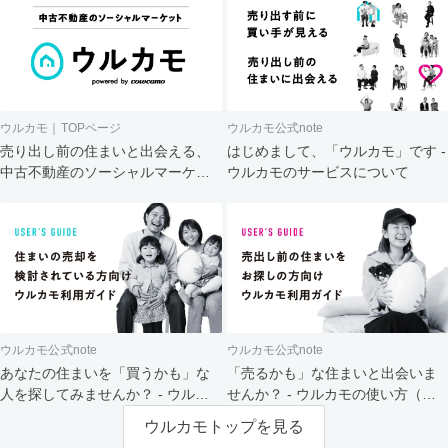
ウルカモ｜TOPページ
ウルカモ公式note
売り出し前の住まいと出会える、
はじめまして、「ウルカモ」です -
中古不動産のソーシャルマーケッ
ウルカモのサービスについて
ト
ウルカモ公式note
ウルカモ公式note
あなたの住まいを「買うかも」な
「売るかも」な住まいと出会いま
人を探してみませんか？ - ウルカ
せんか？ - ウルカモの使い方（買
モの使い方（売主さま向け）
主さま向け）
ウルカモトップを見る