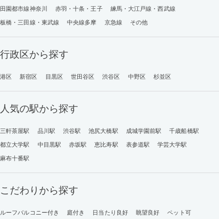
田園都市線神奈川
赤羽・十条・王子
練馬・大江戸線・西武線
板橋・三田線・東武線
中央線多摩
京急線
その他
行政区から探す
港区
新宿区
目黒区
世田谷区
渋谷区
中野区
杉並区
人気の駅から探す
三軒茶屋駅
品川駅
渋谷駅
池尻大橋駅
成城学園前駅
千歳船橋駅
都立大学駅
中目黒駅
赤坂駅
恵比寿駅
表参道駅
学芸大学駅
麻布十番駅
こだわりから探す
ルーフバルコニー付き
庭付き
日当たり良好
眺望良好
ペット可