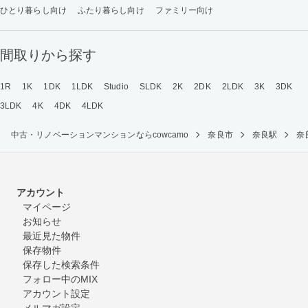
ひとり暮らし向け
ふたり暮らし向け
ファミリー向け
間取りから探す
1R
1K
1DK
1LDK
Studio
SLDK
2K
2DK
2LDK
3K
3DK
3LDK
4K
4DK
4LDK
中古・リノベーションマンションならcowcamo
奈良市
奈良駅
奈
アカウント
マイページ
お知らせ
最近見た物件
保存物件
保存した検索条件
フォロー中のMIX
アカウント設定
メルマガ設定