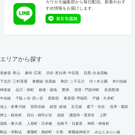
カウカモ編集部から毎日配信。新着やおす
すめ情報をお届けします。
エリアから探す
表参道･青山
麻布･広尾
渋谷･恵比寿･中目黒
目黒･白金高輪
下北沢･三軒茶屋
東横線･目黒線
駒沢･二子玉川
代々木公園
井の頭線
神楽坂
品川・田町
銀座・築地
豊洲
清澄・門前仲町
皇居西側
中央線
千駄ヶ谷･四ッ谷
西新宿
東新宿･早稲田
戸越・大井町
池上・多摩川線
世田谷線
経堂･成城
京王線
森下・住吉
浅草・蔵前
押上・錦糸町
目白・雑司が谷
池袋
護国寺・茗荷谷
上野
湯島・東大前
人形町・日本橋
谷根千・日暮里
神田・神保町
駒込・本駒込
東陽町・南砂町・大島
東横線神奈川
みなとみらい線