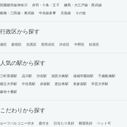
田園都市線神奈川
赤羽・十条・王子
練馬・大江戸線・西武線
板橋・三田線・東武線
中央線多摩
京急線
その他
行政区から探す
港区
新宿区
目黒区
世田谷区
渋谷区
中野区
杉並区
人気の駅から探す
三軒茶屋駅
品川駅
渋谷駅
池尻大橋駅
成城学園前駅
千歳船橋駅
都立大学駅
中目黒駅
赤坂駅
恵比寿駅
表参道駅
学芸大学駅
麻布十番駅
こだわりから探す
ルーフバルコニー付き
庭付き
日当たり良好
眺望良好
ペット可