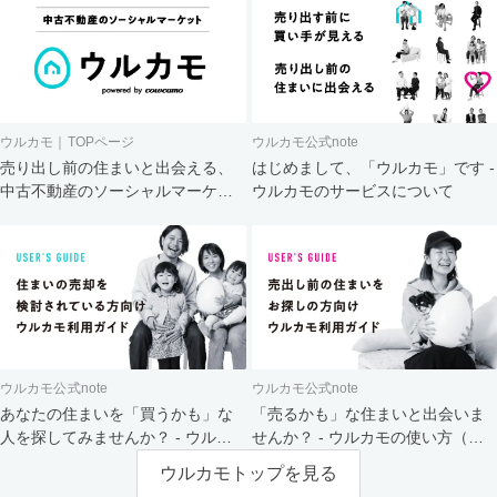
ウルカモ｜TOPページ
ウルカモ公式note
売り出し前の住まいと出会える、
はじめまして、「ウルカモ」です -
中古不動産のソーシャルマーケッ
ウルカモのサービスについて
ト
ウルカモ公式note
ウルカモ公式note
あなたの住まいを「買うかも」な
「売るかも」な住まいと出会いま
人を探してみませんか？ - ウルカ
せんか？ - ウルカモの使い方（買
モの使い方（売主さま向け）
主さま向け）
ウルカモトップを見る