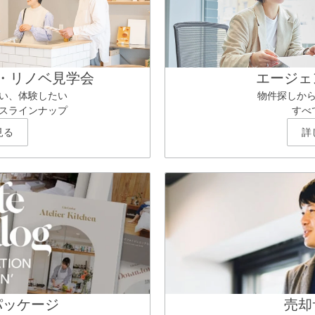
・リノベ見学会
エージェ
い、体験したい
物件探しか
スラインナップ
すべ
見る
詳
パッケージ
売却