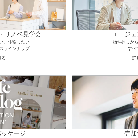
・リノベ見学会
エージェ
い、体験したい
物件探しか
スラインナップ
すべ
見る
詳
パッケージ
売却