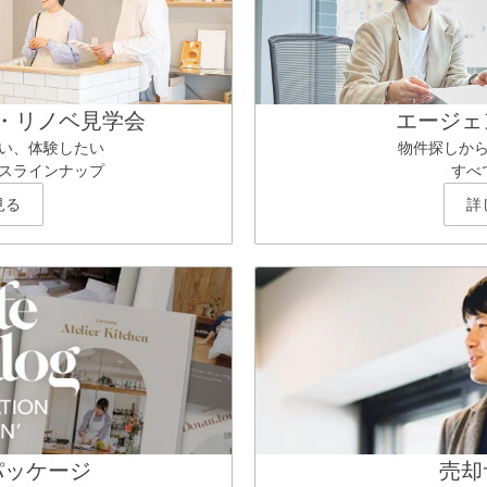
・リノベ見学会
エージェ
い、体験したい
物件探しか
スラインナップ
すべ
見る
詳
パッケージ
売却