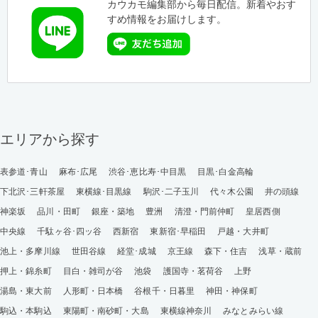
カウカモ編集部から毎日配信。新着やおす
すめ情報をお届けします。
エリアから探す
表参道･青山
麻布･広尾
渋谷･恵比寿･中目黒
目黒･白金高輪
下北沢･三軒茶屋
東横線･目黒線
駒沢･二子玉川
代々木公園
井の頭線
神楽坂
品川・田町
銀座・築地
豊洲
清澄・門前仲町
皇居西側
中央線
千駄ヶ谷･四ッ谷
西新宿
東新宿･早稲田
戸越・大井町
池上・多摩川線
世田谷線
経堂･成城
京王線
森下・住吉
浅草・蔵前
押上・錦糸町
目白・雑司が谷
池袋
護国寺・茗荷谷
上野
湯島・東大前
人形町・日本橋
谷根千・日暮里
神田・神保町
駒込・本駒込
東陽町・南砂町・大島
東横線神奈川
みなとみらい線