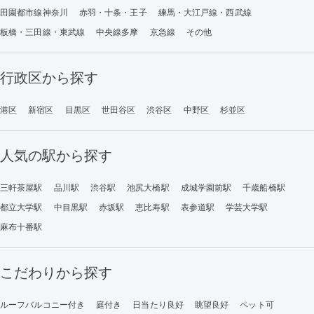
田園都市線神奈川
赤羽・十条・王子
練馬・大江戸線・西武線
板橋・三田線・東武線
中央線多摩
京急線
その他
行政区から探す
港区
新宿区
目黒区
世田谷区
渋谷区
中野区
杉並区
人気の駅から探す
三軒茶屋駅
品川駅
渋谷駅
池尻大橋駅
成城学園前駅
千歳船橋駅
都立大学駅
中目黒駅
赤坂駅
恵比寿駅
表参道駅
学芸大学駅
麻布十番駅
こだわりから探す
ルーフバルコニー付き
庭付き
日当たり良好
眺望良好
ペット可