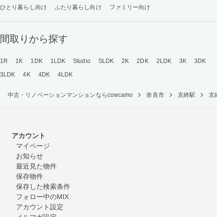
ひとり暮らし向け
ふたり暮らし向け
ファミリー向け
間取りから探す
1R
1K
1DK
1LDK
Studio
SLDK
2K
2DK
2LDK
3K
3DK
3LDK
4K
4DK
4LDK
中古・リノベーションマンションならcowcamo
奈良市
京終駅
京
アカウント
マイページ
お知らせ
最近見た物件
保存物件
保存した検索条件
フォロー中のMIX
アカウント設定
メルマガ設定