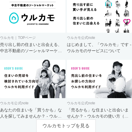
ウルカモ｜TOPページ
ウルカモ公式note
売り出し前の住まいと出会える、
はじめまして、「ウルカモ」です -
中古不動産のソーシャルマーケッ
ウルカモのサービスについて
ト
ウルカモ公式note
ウルカモ公式note
あなたの住まいを「買うかも」な
「売るかも」な住まいと出会いま
人を探してみませんか？ - ウルカ
せんか？ - ウルカモの使い方（買
モの使い方（売主さま向け）
主さま向け）
ウルカモトップを見る