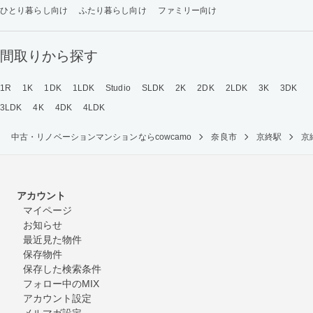
ひとり暮らし向け
ふたり暮らし向け
ファミリー向け
間取りから探す
1R
1K
1DK
1LDK
Studio
SLDK
2K
2DK
2LDK
3K
3DK
3LDK
4K
4DK
4LDK
中古・リノベーションマンションならcowcamo
奈良市
京終駅
京
アカウント
マイページ
お知らせ
最近見た物件
保存物件
保存した検索条件
フォロー中のMIX
アカウント設定
メルマガ設定