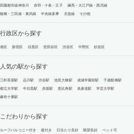
田園都市線神奈川
赤羽・十条・王子
練馬・大江戸線・西武線
板橋・三田線・東武線
中央線多摩
京急線
その他
行政区から探す
港区
新宿区
目黒区
世田谷区
渋谷区
中野区
杉並区
人気の駅から探す
三軒茶屋駅
品川駅
渋谷駅
池尻大橋駅
成城学園前駅
千歳船橋駅
都立大学駅
中目黒駅
赤坂駅
恵比寿駅
表参道駅
学芸大学駅
麻布十番駅
こだわりから探す
ルーフバルコニー付き
庭付き
日当たり良好
眺望良好
ペット可