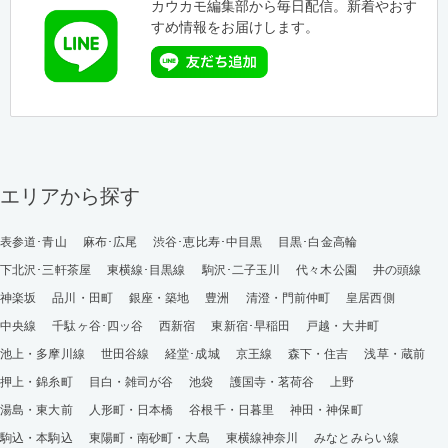
カウカモ編集部から毎日配信。新着やおす
すめ情報をお届けします。
エリアから探す
表参道･青山
麻布･広尾
渋谷･恵比寿･中目黒
目黒･白金高輪
下北沢･三軒茶屋
東横線･目黒線
駒沢･二子玉川
代々木公園
井の頭線
神楽坂
品川・田町
銀座・築地
豊洲
清澄・門前仲町
皇居西側
中央線
千駄ヶ谷･四ッ谷
西新宿
東新宿･早稲田
戸越・大井町
池上・多摩川線
世田谷線
経堂･成城
京王線
森下・住吉
浅草・蔵前
押上・錦糸町
目白・雑司が谷
池袋
護国寺・茗荷谷
上野
湯島・東大前
人形町・日本橋
谷根千・日暮里
神田・神保町
駒込・本駒込
東陽町・南砂町・大島
東横線神奈川
みなとみらい線