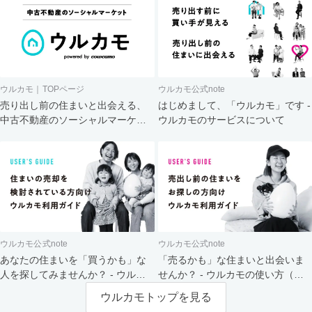
ウルカモ｜TOPページ
ウルカモ公式note
売り出し前の住まいと出会える、
はじめまして、「ウルカモ」です -
中古不動産のソーシャルマーケッ
ウルカモのサービスについて
ト
ウルカモ公式note
ウルカモ公式note
あなたの住まいを「買うかも」な
「売るかも」な住まいと出会いま
人を探してみませんか？ - ウルカ
せんか？ - ウルカモの使い方（買
モの使い方（売主さま向け）
主さま向け）
ウルカモトップを見る