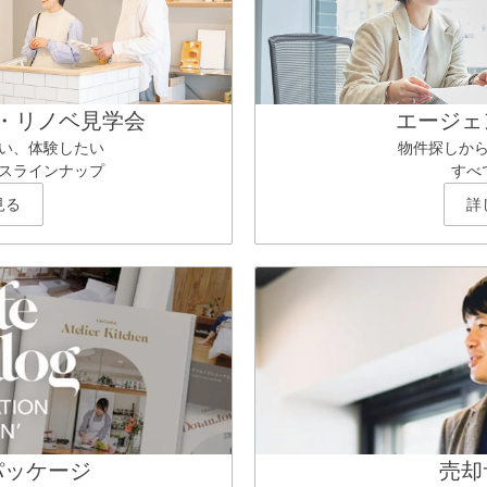
・リノベ見学会
エージェ
い、体験したい
物件探しか
スラインナップ
すべ
見る
詳
パッケージ
売却