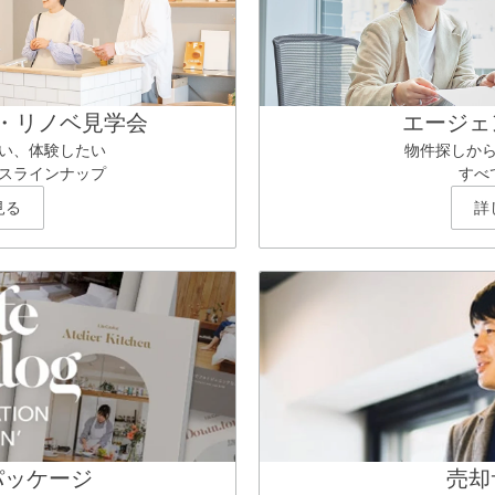
・リノベ見学会
エージェ
い、体験したい
物件探しか
スラインナップ
すべ
見る
詳
パッケージ
売却