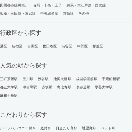
田園都市線神奈川
赤羽・十条・王子
練馬・大江戸線・西武線
板橋・三田線・東武線
中央線多摩
京急線
その他
行政区から探す
港区
新宿区
目黒区
世田谷区
渋谷区
中野区
杉並区
人気の駅から探す
三軒茶屋駅
品川駅
渋谷駅
池尻大橋駅
成城学園前駅
千歳船橋駅
都立大学駅
中目黒駅
赤坂駅
恵比寿駅
表参道駅
学芸大学駅
麻布十番駅
こだわりから探す
ルーフバルコニー付き
庭付き
日当たり良好
眺望良好
ペット可