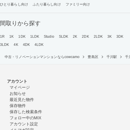
ひとり暮らし向け
ふたり暮らし向け
ファミリー向け
間取りから探す
1R
1K
1DK
1LDK
Studio
SLDK
2K
2DK
2LDK
3K
3DK
3LDK
4K
4DK
4LDK
中古・リノベーションマンションならcowcamo
豊島区
千川駅
千
アカウント
マイページ
お知らせ
最近見た物件
保存物件
保存した検索条件
フォロー中のMIX
アカウント設定
メルマガ設定