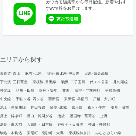
カウカモ編集部から毎日配信。新着やおす
すめ情報をお届けします。
エリアから探す
表参道･青山
麻布･広尾
渋谷･恵比寿･中目黒
目黒･白金高輪
下北沢･三軒茶屋
東横線･目黒線
駒沢･二子玉川
代々木公園
井の頭線
神楽坂
品川・田町
銀座・築地
豊洲
清澄・門前仲町
皇居西側
中央線
千駄ヶ谷･四ッ谷
西新宿
東新宿･早稲田
戸越・大井町
池上・多摩川線
世田谷線
経堂･成城
京王線
森下・住吉
浅草・蔵前
押上・錦糸町
目白・雑司が谷
池袋
護国寺・茗荷谷
上野
湯島・東大前
人形町・日本橋
谷根千・日暮里
神田・神保町
駒込・本駒込
東陽町・南砂町・大島
東横線神奈川
みなとみらい線