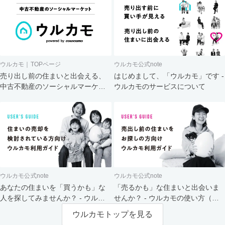
ウルカモ｜TOPページ
ウルカモ公式note
売り出し前の住まいと出会える、
はじめまして、「ウルカモ」です -
中古不動産のソーシャルマーケッ
ウルカモのサービスについて
ト
ウルカモ公式note
ウルカモ公式note
あなたの住まいを「買うかも」な
「売るかも」な住まいと出会いま
人を探してみませんか？ - ウルカ
せんか？ - ウルカモの使い方（買
モの使い方（売主さま向け）
主さま向け）
ウルカモトップを見る