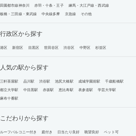
田園都市線神奈川
赤羽・十条・王子
練馬・大江戸線・西武線
板橋・三田線・東武線
中央線多摩
京急線
その他
行政区から探す
港区
新宿区
目黒区
世田谷区
渋谷区
中野区
杉並区
人気の駅から探す
三軒茶屋駅
品川駅
渋谷駅
池尻大橋駅
成城学園前駅
千歳船橋駅
都立大学駅
中目黒駅
赤坂駅
恵比寿駅
表参道駅
学芸大学駅
麻布十番駅
こだわりから探す
ルーフバルコニー付き
庭付き
日当たり良好
眺望良好
ペット可