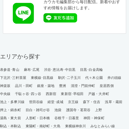
カウカモ編集部から毎日配信。新着やおす
すめ情報をお届けします。
エリアから探す
表参道･青山
麻布･広尾
渋谷･恵比寿･中目黒
目黒･白金高輪
下北沢･三軒茶屋
東横線･目黒線
駒沢･二子玉川
代々木公園
井の頭線
神楽坂
品川・田町
銀座・築地
豊洲
清澄・門前仲町
皇居西側
中央線
千駄ヶ谷･四ッ谷
西新宿
東新宿･早稲田
戸越・大井町
池上・多摩川線
世田谷線
経堂･成城
京王線
森下・住吉
浅草・蔵前
押上・錦糸町
目白・雑司が谷
池袋
護国寺・茗荷谷
上野
湯島・東大前
人形町・日本橋
谷根千・日暮里
神田・神保町
駒込・本駒込
東陽町・南砂町・大島
東横線神奈川
みなとみらい線