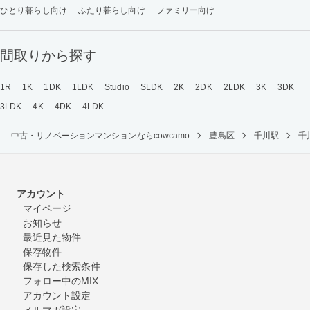
ひとり暮らし向け
ふたり暮らし向け
ファミリー向け
間取りから探す
1R
1K
1DK
1LDK
Studio
SLDK
2K
2DK
2LDK
3K
3DK
3LDK
4K
4DK
4LDK
中古・リノベーションマンションならcowcamo
豊島区
千川駅
千
アカウント
マイページ
お知らせ
最近見た物件
保存物件
保存した検索条件
フォロー中のMIX
アカウント設定
メルマガ設定