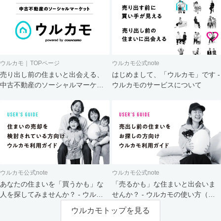
ウルカモ｜TOPページ
ウルカモ公式note
売り出し前の住まいと出会える、
はじめまして、「ウルカモ」です -
中古不動産のソーシャルマーケッ
ウルカモのサービスについて
ト
ウルカモ公式note
ウルカモ公式note
あなたの住まいを「買うかも」な
「売るかも」な住まいと出会いま
人を探してみませんか？ - ウルカ
せんか？ - ウルカモの使い方（買
モの使い方（売主さま向け）
主さま向け）
ウルカモトップを見る