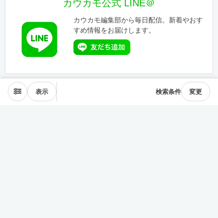
カウカモ公式 LINE＠
カウカモ編集部から毎日配信。新着やおす
すめ情報をお届けします。
表示
検索条件
変更
エリアから探す
表参道･青山
麻布･広尾
渋谷･恵比寿･中目黒
目黒･白金高輪
下北沢･三軒茶屋
東横線･目黒線
駒沢･二子玉川
代々木公園
井の頭線
神楽坂
品川・田町
銀座・築地
豊洲
清澄・門前仲町
皇居西側
中央線
千駄ヶ谷･四ッ谷
西新宿
東新宿･早稲田
戸越・大井町
池上・多摩川線
世田谷線
経堂･成城
京王線
森下・住吉
浅草・蔵前
押上・錦糸町
目白・雑司が谷
池袋
護国寺・茗荷谷
上野
湯島・東大前
人形町・日本橋
谷根千・日暮里
神田・神保町