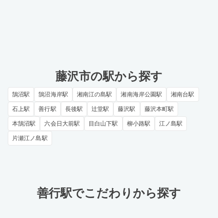
藤沢市の駅から探す
鵠沼駅
鵠沼海岸駅
湘南江の島駅
湘南海岸公園駅
湘南台駅
石上駅
善行駅
長後駅
辻堂駅
藤沢駅
藤沢本町駅
本鵠沼駅
六会日大前駅
目白山下駅
柳小路駅
江ノ島駅
片瀬江ノ島駅
善行駅でこだわりから探す