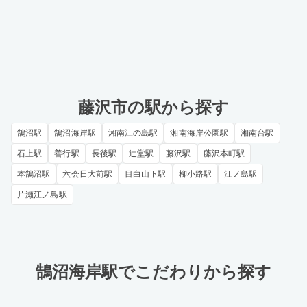
藤沢市の駅から探す
鵠沼駅
鵠沼海岸駅
湘南江の島駅
湘南海岸公園駅
湘南台駅
石上駅
善行駅
長後駅
辻堂駅
藤沢駅
藤沢本町駅
本鵠沼駅
六会日大前駅
目白山下駅
柳小路駅
江ノ島駅
片瀬江ノ島駅
鵠沼海岸駅でこだわりから探す