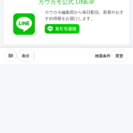
カウカモ公式 LINE＠
カウカモ編集部から毎日配信。新着やおす
すめ情報をお届けします。
表示
検索条件
変更
エリアから探す
表参道･青山
麻布･広尾
渋谷･恵比寿･中目黒
目黒･白金高輪
下北沢･三軒茶屋
東横線･目黒線
駒沢･二子玉川
代々木公園
井の頭線
神楽坂
品川・田町
銀座・築地
豊洲
清澄・門前仲町
皇居西側
中央線
千駄ヶ谷･四ッ谷
西新宿
東新宿･早稲田
戸越・大井町
池上・多摩川線
世田谷線
経堂･成城
京王線
森下・住吉
浅草・蔵前
押上・錦糸町
目白・雑司が谷
池袋
護国寺・茗荷谷
上野
湯島・東大前
人形町・日本橋
谷根千・日暮里
神田・神保町