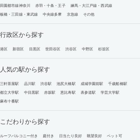
田園都市線神奈川
赤羽・十条・王子
練馬・大江戸線・西武線
板橋・三田線・東武線
中央線多摩
京急線
その他
行政区から探す
港区
新宿区
目黒区
世田谷区
渋谷区
中野区
杉並区
人気の駅から探す
三軒茶屋駅
品川駅
渋谷駅
池尻大橋駅
成城学園前駅
千歳船橋駅
都立大学駅
中目黒駅
赤坂駅
恵比寿駅
表参道駅
学芸大学駅
麻布十番駅
こだわりから探す
ルーフバルコニー付き
庭付き
日当たり良好
眺望良好
ペット可