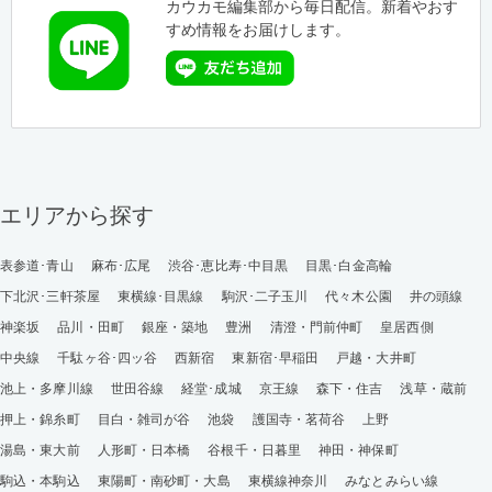
カウカモ編集部から毎日配信。新着やおす
すめ情報をお届けします。
エリアから探す
表参道･青山
麻布･広尾
渋谷･恵比寿･中目黒
目黒･白金高輪
下北沢･三軒茶屋
東横線･目黒線
駒沢･二子玉川
代々木公園
井の頭線
神楽坂
品川・田町
銀座・築地
豊洲
清澄・門前仲町
皇居西側
中央線
千駄ヶ谷･四ッ谷
西新宿
東新宿･早稲田
戸越・大井町
池上・多摩川線
世田谷線
経堂･成城
京王線
森下・住吉
浅草・蔵前
押上・錦糸町
目白・雑司が谷
池袋
護国寺・茗荷谷
上野
湯島・東大前
人形町・日本橋
谷根千・日暮里
神田・神保町
駒込・本駒込
東陽町・南砂町・大島
東横線神奈川
みなとみらい線