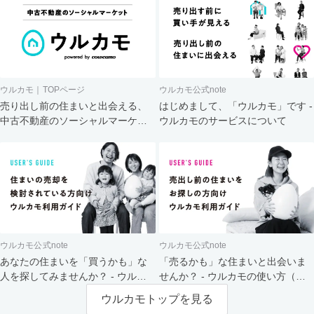
ウルカモ｜TOPページ
ウルカモ公式note
売り出し前の住まいと出会える、
はじめまして、「ウルカモ」です -
中古不動産のソーシャルマーケッ
ウルカモのサービスについて
ト
ウルカモ公式note
ウルカモ公式note
あなたの住まいを「買うかも」な
「売るかも」な住まいと出会いま
人を探してみませんか？ - ウルカ
せんか？ - ウルカモの使い方（買
モの使い方（売主さま向け）
主さま向け）
ウルカモトップを見る