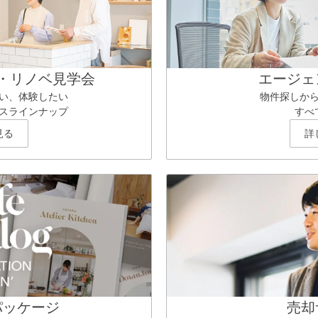
・リノベ見学会
エージェ
い、体験したい
物件探しか
スラインナップ
すべ
見る
詳
パッケージ
売却