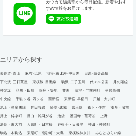
カウカモ編集部から毎日配信。新着やおす
すめ情報をお届けします。
エリアから探す
表参道･青山
麻布･広尾
渋谷･恵比寿･中目黒
目黒･白金高輪
下北沢･三軒茶屋
東横線･目黒線
駒沢･二子玉川
代々木公園
井の頭線
神楽坂
品川・田町
銀座・築地
豊洲
清澄・門前仲町
皇居西側
中央線
千駄ヶ谷･四ッ谷
西新宿
東新宿･早稲田
戸越・大井町
池上・多摩川線
世田谷線
経堂･成城
京王線
森下・住吉
浅草・蔵前
押上・錦糸町
目白・雑司が谷
池袋
護国寺・茗荷谷
上野
湯島・東大前
人形町・日本橋
谷根千・日暮里
神田・神保町
駒込・本駒込
東陽町・南砂町・大島
東横線神奈川
みなとみらい線