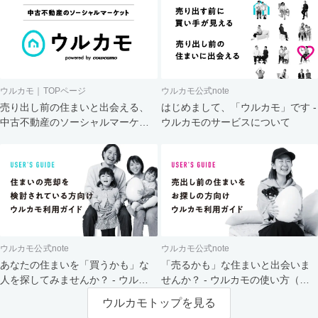
ウルカモ｜TOPページ
ウルカモ公式note
売り出し前の住まいと出会える、
はじめまして、「ウルカモ」です -
中古不動産のソーシャルマーケッ
ウルカモのサービスについて
ト
ウルカモ公式note
ウルカモ公式note
あなたの住まいを「買うかも」な
「売るかも」な住まいと出会いま
人を探してみませんか？ - ウルカ
せんか？ - ウルカモの使い方（買
モの使い方（売主さま向け）
主さま向け）
ウルカモトップを見る