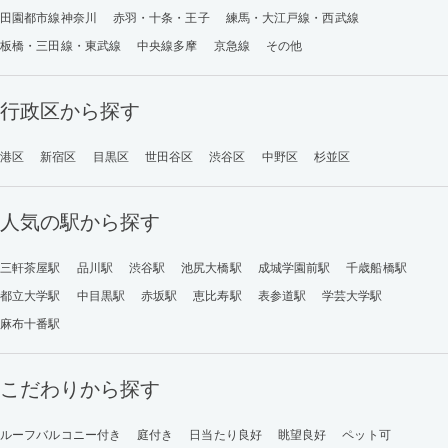
田園都市線神奈川
赤羽・十条・王子
練馬・大江戸線・西武線
板橋・三田線・東武線
中央線多摩
京急線
その他
行政区から探す
港区
新宿区
目黒区
世田谷区
渋谷区
中野区
杉並区
人気の駅から探す
三軒茶屋駅
品川駅
渋谷駅
池尻大橋駅
成城学園前駅
千歳船橋駅
都立大学駅
中目黒駅
赤坂駅
恵比寿駅
表参道駅
学芸大学駅
麻布十番駅
こだわりから探す
ルーフバルコニー付き
庭付き
日当たり良好
眺望良好
ペット可