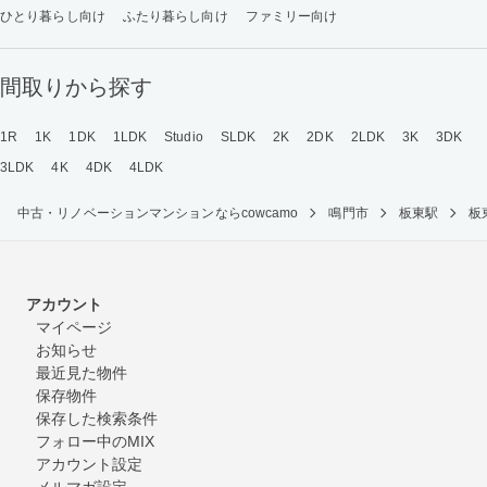
ひとり暮らし向け
ふたり暮らし向け
ファミリー向け
間取りから探す
1R
1K
1DK
1LDK
Studio
SLDK
2K
2DK
2LDK
3K
3DK
3LDK
4K
4DK
4LDK
中古・リノベーションマンションならcowcamo
鳴門市
板東駅
板
アカウント
マイページ
お知らせ
最近見た物件
保存物件
保存した検索条件
フォロー中のMIX
アカウント設定
メルマガ設定