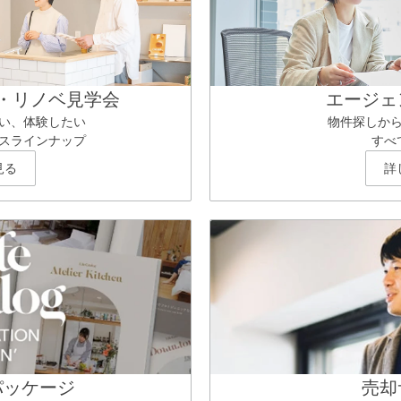
・リノベ見学会
エージェ
い、体験したい
物件探しか
スラインナップ
すべ
見る
詳
パッケージ
売却